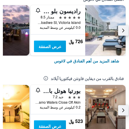
راديسون بلو أنكوراج هوتل، لاجوس، في.آي.
5 نجوم
ممتاز 8.5
1a Ozumba Mbadiwe St, Victoria Island, لاغوس, نيجيريا
0.0 كيلومتر عن وسط المدينة
726 ﷼
عرض الصفقة
شاهد المزيد من أهم الفنادق في لاغوس
فنادق بالقرب من ديفاين فاونتن فيكتوريا آيلاند
بورتيا هوتل باي ماريوت لاغوس كورامو ووترز
3 نجوم
جيد 7.2
Kuramo Waters Close Off Akin, لاغوس, نيجيريا
0.2 كيلومتر عن وسط المدينة
523 ﷼
عرض الصفقة