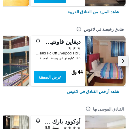
شاهد المزيد من الفنادق القريبة
فنادق رخيصة في لاغوس
ديفاين فاونتين أبابا برانش
3 نجوم
3 Lisabi Rd Off Liverpool Rd, لاغوس, نيجيريا
8.5 كيلومتر عن وسط المدينة
44 ﷼
عرض الصفقة
شاهد أرخص الفنادق في لاغوس
الفنادق الموصى بها
أوكوود بارك هوتل ليكي
4 نجوم
ممتاز 8.8