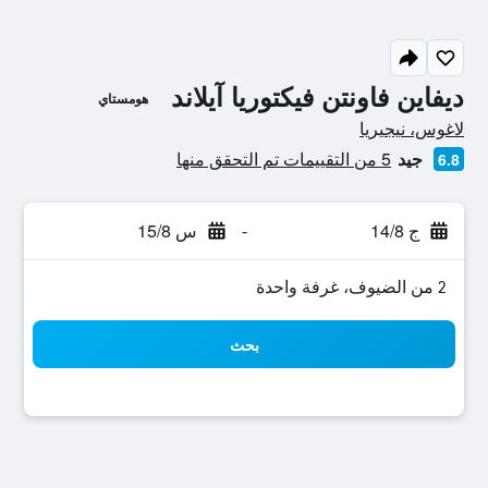
ديفاين فاونتن فيكتوريا آيلاند
هومستاي
تقييم فئة 0
لاغوس، نيجيريا
جيد
5 من التقييمات تم التحقق منها
6.8
ج 14/8
-
س 15/8
2 من الضيوف، غرفة واحدة
بحث