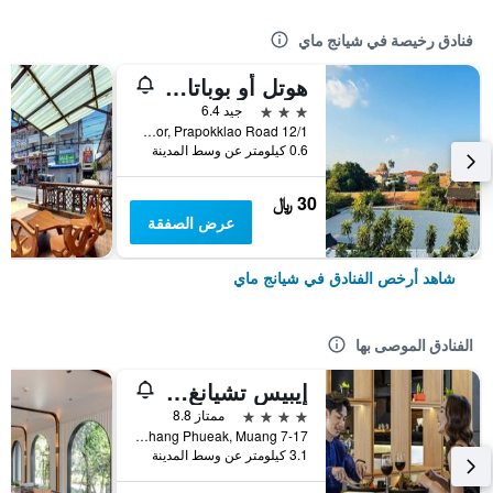
فنادق رخيصة في شيانج ماي
هوتل أو بوباتارا تشيانغماي
3 نجوم
جيد 6.4
12/1 Soi 4 Kor, Prapokklao Road, شيانج ماي, تايلاند
0.6 كيلومتر عن وسط المدينة
30 ﷼
عرض الصفقة
شاهد أرخص الفنادق في شيانج ماي
الفنادق الموصى بها
إيبيس تشيانغ ماي نيمان جورنيوب
4 نجوم
ممتاز 8.8
7-17 Moo 2, Huay Kaew Road Chang Phueak, Muang, شيانج ماي, تايلاند
3.1 كيلومتر عن وسط المدينة