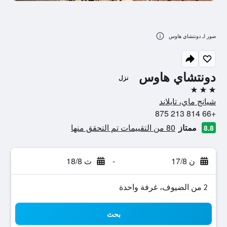
صور لـ دونتشاي هاوس
دونتشاي هاوس
نزل
3 نجوم
شيانج ماي، تايلاند
+66 814 213 875
ممتاز
80 من التقييمات تم التحقق منها
8.8
ن 17/8
-
ث 18/8
2 من الضيوف، غرفة واحدة
بحث