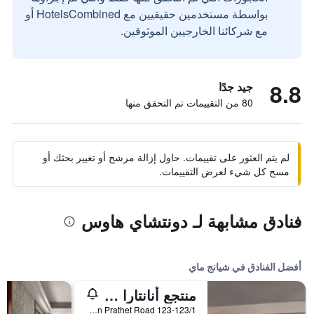
بواسطة مستخدمين حقيقيين مع HotelsCombined أو
مع شركائنا الخارجيين الموثوقين.
8.8
جيد جدًا
80 من التقييمات تم التحقق منها
لم يتم العثور على تقييمات. حاول إزالة مرشح أو تغيير بحثك أو
مسح كل شيء لعرض التقييمات.
فنادق مشابهة لـ دونتشاي هاوس
أفضل الفنادق في شيانج ماي
منتجع أنانتارا شيانغ ماي
123-123/1 Charoen Prathet Road, شيانج ماي, تايلاند