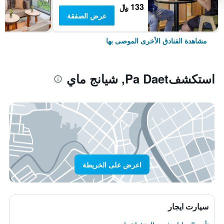
133 ﷼
عرض الصفقة
مشاهدة الفنادق الأخرى الموصى بها
استكشفPa Daet, شيانج ماي
اعرض على الخريطة
سيارت ايجار