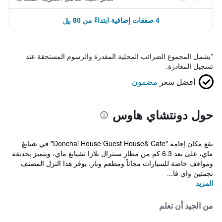
4 صفقات إضافية ابتداءً من 80 ﷼
*
يشمل المجموع الضرائب المحلية المقدرة والرسوم المستحقة عند
تسجيل المغادرة.
أفضل سعر
مضمون
حول دونتشاي هاوس
يقع مكان إقامة "Donchai House Guest House& Cafe" في شيانغ
ماي، على بعد 6.3 كم من مطار سنترال بلازا تشيانغ ماي، ويتميز بحديقة
ومواقف خاصة للسيارات مجاناً ومطعم وبار. يوفر هذا النزل المصنف
نجمتين واي فا...
المزيد
من الجيد أن تعلم