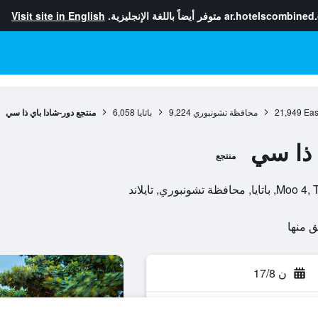
ar.hotelscombined
متوفر أيضاً باللغة الإنجليزية.
Visit site in English
Eas
21,949
محافظة تشونبوري
9,224
باتايا
6,058
منتجع دور-شادا باي ذا سي
 ذا سي
منتجع
ن 17/8