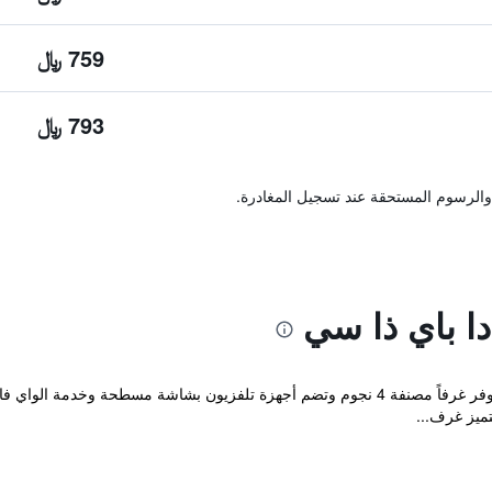
759 ﷼
793 ﷼
والرسوم المستحقة عند تسجيل المغادرة.
ا باي ذا سي
تحيط المساحات الخضراء بدور-شادا الذي يوفر غرفاً مصنفة 4 نجوم وتضم أجهزة تلفزيون بش