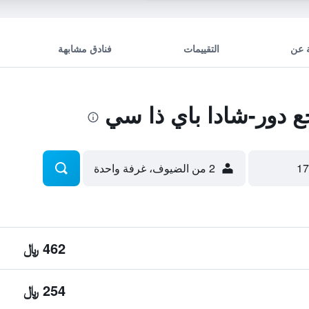
 عن
التقييمات
فنادق مشابهة
 دور-شادا باي ذا سي
2 من الضيوف، غرفة واحدة
462 ﷼
254 ﷼