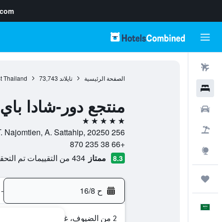
.com
رحلات طيران
الصفحة الرئيسية
تايلاند
73,743
t Thailand
فنادق
منتجع دور-شادا باي
سيارات
5 نجوم
حزم العروض
256 Moo 4, T. Najomtien, A. Sattahip, 20250, باتايا, محافظة تشونبوري, تايلاند
+66 38 235 870
استكشاف
ممتاز
434 من التقييمات تم التحقق منها
8.3
رحلات
ح 16/8
-
العَرَبِيَّة
2 من الضيوف، غرفة واحدة