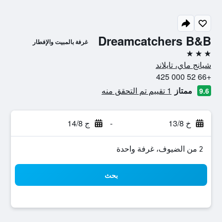
Dreamcatchers B&B
غرفة بالمبيت والإفطار
3 نجوم
شيانج ماي، تايلاند
+66 52 000 425
ممتاز
1 تقييم تم التحقق منه
9.6
خ 13/8
-
ج 14/8
2 من الضيوف، غرفة واحدة
بحث