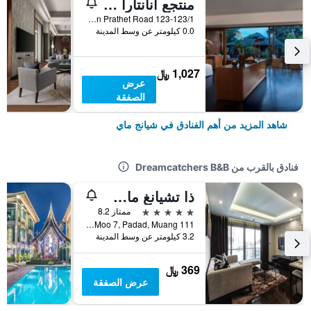
منتجع أنانتارا شيانغ ماي
123-123/1 Charoen Prathet Road, شيانج ماي, تايلاند
0.0 كيلومتر عن وسط المدينة
1,027 ﷼
عرض
الصفقة
شاهد المزيد من أهم الفنادق في شيانج ماي
فنادق بالقرب من Dreamcatchers B&B
ذا تشيانغ ماي ريفرسايد
5 نجوم
ممتاز 8.2
111 Moo 7, Padad, Muang, شيانج ماي, تايلاند
3.2 كيلومتر عن وسط المدينة
369 ﷼
عرض الصفقة