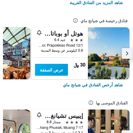
شاهد المزيد من الفنادق القريبة
فنادق رخيصة في شيانج ماي
هوتل أو بوباتارا تشيانغماي
3 نجوم
جيد 6.4
12/1 Soi 4 Kor, Prapokklao Road, شيانج ماي, تايلاند
0.6 كيلومتر عن وسط المدينة
30 ﷼
عرض الصفقة
شاهد أرخص الفنادق في شيانج ماي
الفنادق الموصى بها
إيبيس تشيانغ ماي نيمان جورنيوب
4 نجوم
ممتاز 8.8
7-17 Moo 2, Huay Kaew Road Chang Phueak, Muang, شيانج ماي, تايلاند
3.1 كيلومتر عن وسط المدينة