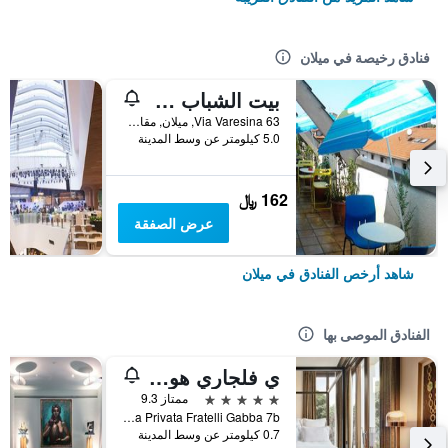
فنادق رخيصة في ميلان
بيت الشباب ستار
Via Varesina 63, ميلان, مقاطعة ميلانو, إيطاليا
5.0 كيلومتر عن وسط المدينة
162 ﷼
عرض الصفقة
شاهد أرخص الفنادق في ميلان
الفنادق الموصى بها
ي فلجاري هوتل ميلانو
5 نجوم
ممتاز 9.3
Via Privata Fratelli Gabba 7b, ميلان, مقاطعة ميلانو, إيطاليا
0.7 كيلومتر عن وسط المدينة