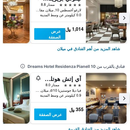
5 نجوم
ممتاز 8.8
لارغو أغسطس 10, ميلان, مقاطعة ميلانو, إيطاليا
0.0 كيلومتر عن وسط المدينة
1,014 ﷼
عرض
الصفقة
شاهد المزيد من أهم الفنادق في ميلان
فنادق بالقرب من Dreams Hotel Residenza Pianell 10
آي إتش هوتلز ميلانو جويا
4 نجوم
ممتاز 8.0
فيا ديلا جوستيزيا 10/d, ميلان, مقاطعة ميلانو, إيطاليا
0.9 كيلومتر عن وسط المدينة
355 ﷼
عرض الصفقة
شاهد المزيد من الفنادق القريبة