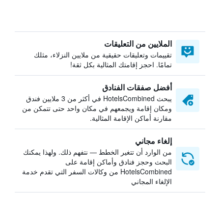
الملايين من التعليقات
تقييمات وتعليقات حقيقية من ملايين النزلاء، مثلك
تمامًا. احجز إقامتك المثالية بكل ثقة!
أفضل صفقات الفنادق
يبحث HotelsCombined في أكثر من 3 ملايين فندق
ومكان إقامة ويجمعهم في مكان واحد حتى تتمكن من
مقارنة أماكن الإقامة المثالية.
إلغاء مجاني
من الوارد أن تتغير الخطط — نتفهم ذلك. ولهذا يمكنك
البحث وحجز فنادق وأماكن إقامة على
HotelsCombined من وكالات السفر التي تقدم خدمة
الإلغاء المجاني