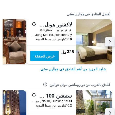
أفضل الفنادق في هوالين ستي
لاكشور هوتل هولين
4 نجوم
ممتاز 8.8
No.142,Jung Mei Rd.,Hualien City, هوالين ستي, تايوان
0.0 كيلومتر عن وسط المدينة
326 ﷼
عرض الصفقة
شاهد المزيد من أهم الفنادق في هوالين ستي
فنادق بالقرب من دو رومانس موتل هوالين
ستيشن 100 إم بيد آند بريكفاست
No.18, Guoxing 1st St., هوالين ستي, تايوان
0.2 كيلومتر عن وسط المدينة