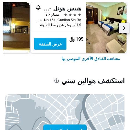
هييس هوتل - هوالين
4 نجوم
ممتاز 8.7
No.151, Guolian 5th Rd., هوالين ستي, تايوان
1.9 كيلومتر عن وسط المدينة
199 ﷼
عرض الصفقة
مشاهدة الفنادق الأخرى الموصى بها
استكشف هوالين ستي