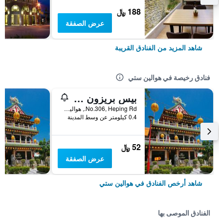
188 ﷼
عرض الصفقة
شاهد المزيد من الفنادق القريبة
فنادق رخيصة في هوالين ستي
بيس بريزون كافيه إن
No.306, Heping Rd., هوالين ستي, تايوان
0.4 كيلومتر عن وسط المدينة
52 ﷼
عرض الصفقة
شاهد أرخص الفنادق في هوالين ستي
الفنادق الموصى بها