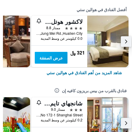
أفضل الفنادق في هوالين ستي
لاكشور هوتل هولين
4 نجوم
ممتاز 8.8
No.142,Jung Mei Rd.,Hualien City, هوالين ستي, تايوان
0.0 كيلومتر عن وسط المدينة
321 ﷼
عرض الصفقة
شاهد المزيد من أهم الفنادق في هوالين ستي
فنادق بالقرب من بيس بريزون كافيه إن
شانجهاي تايم إقامة وإفطار
3 نجوم
ممتاز 9.0
No 172-1 Shanghai Street, هوالين ستي, تايوان
0.2 كيلومتر عن وسط المدينة