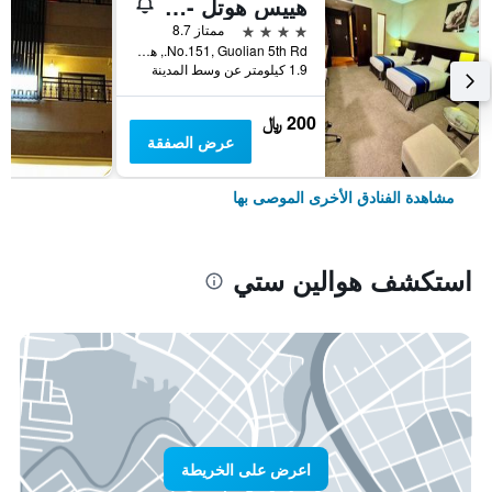
هييس هوتل - هوالين
4 نجوم
ممتاز 8.7
No.151, Guolian 5th Rd., هوالين ستي, تايوان
1.9 كيلومتر عن وسط المدينة
200 ﷼
عرض الصفقة
مشاهدة الفنادق الأخرى الموصى بها
استكشف هوالين ستي
اعرض على الخريطة