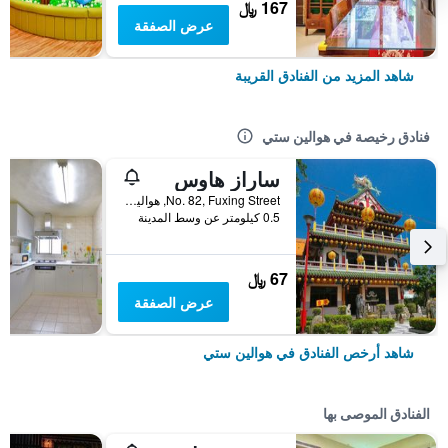
167 ﷼
عرض الصفقة
شاهد المزيد من الفنادق القريبة
فنادق رخيصة في هوالين ستي
ساراز هاوس
No. 82, Fuxing Street, هوالين ستي, تايوان
0.5 كيلومتر عن وسط المدينة
67 ﷼
عرض الصفقة
شاهد أرخص الفنادق في هوالين ستي
الفنادق الموصى بها