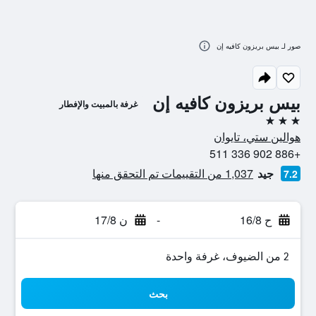
صور لـ بيس بريزون كافيه إن
بيس بريزون كافيه إن
غرفة بالمبيت والإفطار
3 نجوم
هوالين ستي، تايوان
+886 902 336 511
جيد
1,037 من التقييمات تم التحقق منها
7.2
ح 16/8
-
ن 17/8
2 من الضيوف، غرفة واحدة
بحث