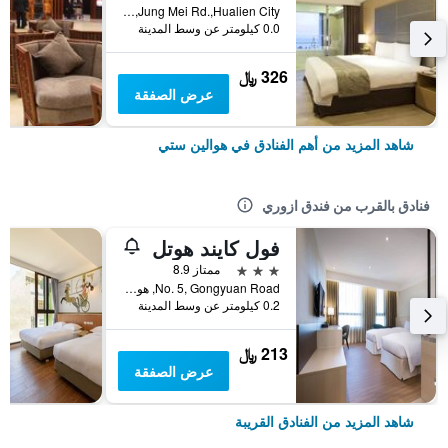
No.142,Jung Mei Rd.,Hualien City, هوالين ستي, تايوان
0.0 كيلومتر عن وسط المدينة
326 ﷼
عرض الصفقة
شاهد المزيد من أهم الفنادق في هوالين ستي
فنادق بالقرب من فندق ازوري
فول كايند هوتل
3 نجوم
ممتاز 8.9
No. 5, Gongyuan Road, هوالين ستي, تايوان
0.2 كيلومتر عن وسط المدينة
213 ﷼
عرض الصفقة
شاهد المزيد من الفنادق القريبة