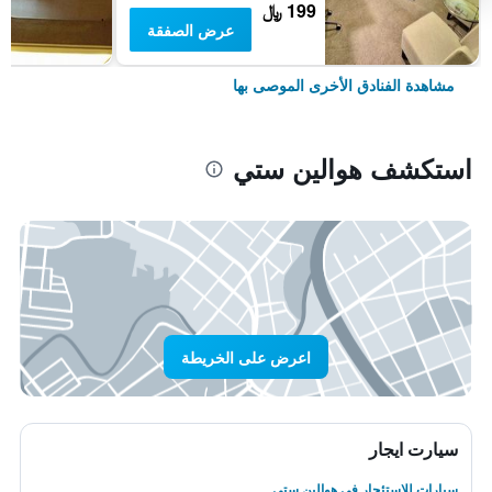
199 ﷼
عرض الصفقة
مشاهدة الفنادق الأخرى الموصى بها
استكشف هوالين ستي
اعرض على الخريطة
سيارت ايجار
سيارات للاستئجار في هوالين ستي