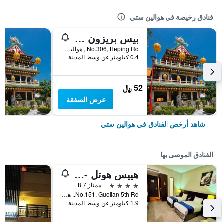
فنادق رخيصة في هوالين ستي
بيس بريزون كافيه إن
No.306, Heping Rd., هوالين ستي, تايوان
0.4 كيلومتر عن وسط المدينة
52 ﷼
عرض الصفقة
شاهد أرخص الفنادق في هوالين ستي
الفنادق الموصى بها
هييس هوتل - هوالين
4 نجوم
ممتاز 8.7
No.151, Guolian 5th Rd., هوالين ستي, تايوان
1.9 كيلومتر عن وسط المدينة