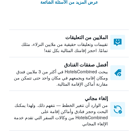
عرض المزيد من الأسئلة الشائعة
الملايين من التعليقات
تقييمات وتعليقات حقيقية من ملايين النزلاء، مثلك
تمامًا. احجز إقامتك المثالية بكل ثقة!
أفضل صفقات الفنادق
يبحث HotelsCombined في أكثر من 3 ملايين فندق
ومكان إقامة ويجمعهم في مكان واحد حتى تتمكن من
مقارنة أماكن الإقامة المثالية.
إلغاء مجاني
من الوارد أن تتغير الخطط — نتفهم ذلك. ولهذا يمكنك
البحث وحجز فنادق وأماكن إقامة على
HotelsCombined من وكالات السفر التي تقدم خدمة
الإلغاء المجاني