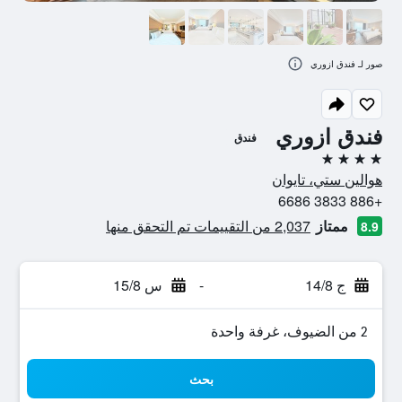
صور لـ فندق ازوري
فندق ازوري
فندق
4 نجوم
هوالين ستي، تايوان
+886 3833 6686
ممتاز
2,037 من التقييمات تم التحقق منها
8.9
ج 14/8
-
س 15/8
2 من الضيوف، غرفة واحدة
بحث