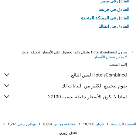
الفنادق في مصر
الفنادق في فرنسا
الفنادق في المملكة المتحدة
الفنادق في إيطاليا
الفنادق في تايلاند
*
يحاول HotelsCombined بشكل دائم الحصول على الأسعار الدقيقة، ولكن
لا يمكن ضمان الأسعار
.
إليك السبب:
HotelsCombined ليس البائع
نقوم بتجميع الكثير من البيانات لك
لماذا لا تكون الأسعار دقيقة بنسبة 100٪؟
الصفحة الرئيسية
تايوان
18,120
مقاطعة هوالين
2,224
هوالين ستي
1,241
فندق ازوري