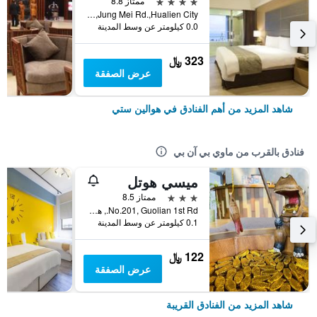
4 نجوم
ممتاز 8.8
No.142,Jung Mei Rd.,Hualien City, هوالين ستي, تايوان
0.0 كيلومتر عن وسط المدينة
323 ﷼
عرض الصفقة
شاهد المزيد من أهم الفنادق في هوالين ستي
فنادق بالقرب من ماوي بي آن بي
ميسي هوتل
3 نجوم
ممتاز 8.5
No.201, Guolian 1st Rd., هوالين ستي, تايوان
0.1 كيلومتر عن وسط المدينة
122 ﷼
عرض الصفقة
شاهد المزيد من الفنادق القريبة