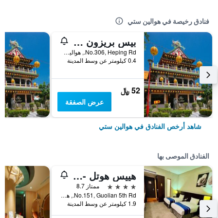
فنادق رخيصة في هوالين ستي
بيس بريزون كافيه إن
No.306, Heping Rd., هوالين ستي, تايوان
0.4 كيلومتر عن وسط المدينة
52 ﷼
عرض الصفقة
شاهد أرخص الفنادق في هوالين ستي
الفنادق الموصى بها
هييس هوتل - هوالين
4 نجوم
ممتاز 8.7
No.151, Guolian 5th Rd., هوالين ستي, تايوان
1.9 كيلومتر عن وسط المدينة