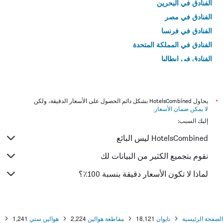
الفنادق في البحرين
الفنادق في مصر
الفنادق في فرنسا
الفنادق في المملكة المتحدة
الفنادق في إيطاليا
الفنادق في تايلاند
*
يحاول HotelsCombined بشكل دائم الحصول على الأسعار الدقيقة، ولكن
لا يمكن ضمان الأسعار
.
إليك السبب:
HotelsCombined ليس البائع
نقوم بتجميع الكثير من البيانات لك
لماذا لا تكون الأسعار دقيقة بنسبة 100٪؟
الصفحة الرئيسية
تايوان
18,121
مقاطعة هوالين
2,224
هوالين ستي
1,241