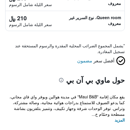
معروف
سعر الليلة شامل الرسوم
210 ﷼
Queen room، نوع السرير غير
معروف
سعر الليلة شامل الرسوم
*
يشمل المجموع الضرائب المحلية المقدرة والرسوم المستحقة عند
تسجيل المغادرة.
أفضل سعر
مضمون
حول ماوي بي آن بي
يقع مكان إقامة "Maui B&B" في مدينة هوالين ويوفر واي فاي مجاني،
كما يدعو الضيوف للاستمتاع بدراجات هوائية مجانية، وصالة مشتركة،
وتراس. توفر الوحدات شرفة وجهاز تكييف، وتتميز بتلفزيون بشاشة
مسطحة وحمّام خ...
المزيد