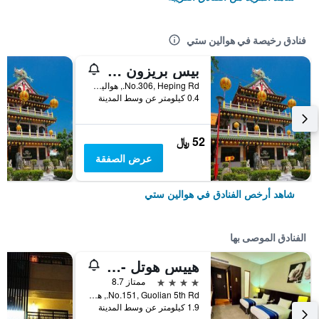
فنادق رخيصة في هوالين ستي
بيس بريزون كافيه إن
No.306, Heping Rd., هوالين ستي, تايوان
0.4 كيلومتر عن وسط المدينة
52 ﷼
عرض الصفقة
شاهد أرخص الفنادق في هوالين ستي
الفنادق الموصى بها
هييس هوتل - هوالين
4 نجوم
ممتاز 8.7
No.151, Guolian 5th Rd., هوالين ستي, تايوان
1.9 كيلومتر عن وسط المدينة