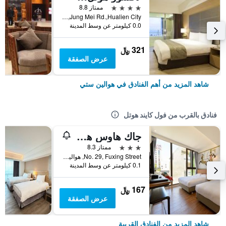
4 نجوم
ممتاز 8.8
No.142,Jung Mei Rd.,Hualien City, هوالين ستي, تايوان
0.0 كيلومتر عن وسط المدينة
321 ﷼
عرض الصفقة
شاهد المزيد من أهم الفنادق في هوالين ستي
فنادق بالقرب من فول كايند هوتل
جاك هاوس هوتل
3 نجوم
ممتاز 8.3
No. 29, Fuxing Street, هوالين ستي, تايوان
0.1 كيلومتر عن وسط المدينة
167 ﷼
عرض الصفقة
شاهد المزيد من الفنادق القريبة