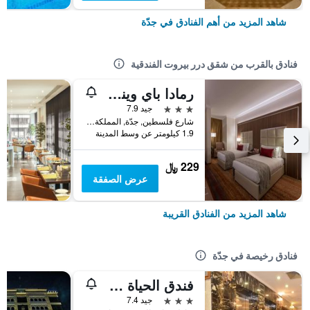
شاهد المزيد من أهم الفنادق في جدّة
فنادق بالقرب من شقق درر بيروت الفندقية
رمادا باي ويندام كونتيننتال جدة
3 نجوم
جيد 7.9
شارع فلسطين, جدّة, المملكة العربية السعودية
1.9 كيلومتر عن وسط المدينة
229 ﷼
عرض الصفقة
شاهد المزيد من الفنادق القريبة
فنادق رخيصة في جدّة
فندق الحياة جدة كونتيننتال
3 نجوم
جيد 7.4