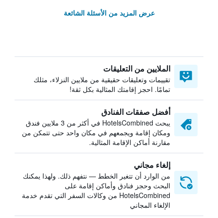
عرض المزيد من الأسئلة الشائعة
الملايين من التعليقات
تقييمات وتعليقات حقيقية من ملايين النزلاء، مثلك
تمامًا. احجز إقامتك المثالية بكل ثقة!
أفضل صفقات الفنادق
يبحث HotelsCombined في أكثر من 3 ملايين فندق
ومكان إقامة ويجمعهم في مكان واحد حتى تتمكن من
مقارنة أماكن الإقامة المثالية.
إلغاء مجاني
من الوارد أن تتغير الخطط — نتفهم ذلك. ولهذا يمكنك
البحث وحجز فنادق وأماكن إقامة على
HotelsCombined من وكالات السفر التي تقدم خدمة
الإلغاء المجاني