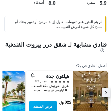
8.0
5.9
منفرد
أصدقاء
لم يتم العثور على تقييمات. حاول إزالة مرشح أو تغيير بحثك أو
مسح كل شيء لعرض التقييمات.
فنادق مشابهة لـ شقق درر بيروت الفندقية
أفضل الفنادق في جدّة
هيلتون جدة
5 نجوم
ممتاز 8.2
طريق الكورنيش, جدّة, المملكة العربية السعودية
0.0 كيلومتر عن وسط المدينة
822 ﷼
عرض الصفقة