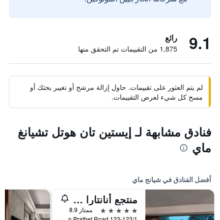
9.1
رائع
1,875 من التقييمات تم التحقق منها
لم يتم العثور على تقييمات. حاول إزالة مرشح أو تغيير بحثك أو
مسح كل شيء لعرض التقييمات.
فنادق مشابهة لـ إيستين تان هوتل تشيانغ
ماي
أفضل الفنادق في شيانج ماي
منتجع أنانتارا شيانغ ماي
5 نجوم
ممتاز 8.9
123-123/1 Charoen Prathet Road, شيانج ماي, تايلاند