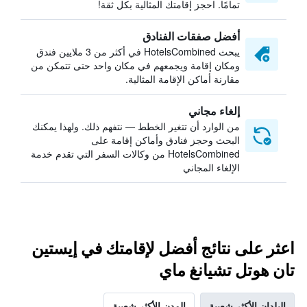
تمامًا. احجز إقامتك المثالية بكل ثقة!
أفضل صفقات الفنادق
يبحث HotelsCombined في أكثر من 3 ملايين فندق
ومكان إقامة ويجمعهم في مكان واحد حتى تتمكن من
مقارنة أماكن الإقامة المثالية.
إلغاء مجاني
من الوارد أن تتغير الخطط — نتفهم ذلك. ولهذا يمكنك
البحث وحجز فنادق وأماكن إقامة على
HotelsCombined من وكالات السفر التي تقدم خدمة
الإلغاء المجاني
اعثر على نتائج أفضل لإقامتك في إيستين
تان هوتل تشيانغ ماي
البلدان الأكثر شعبية
المدن الأكثر شعبية