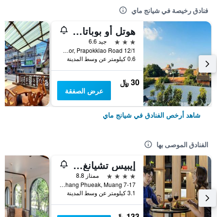
فنادق رخيصة في شيانج ماي
هوتل أو بوباتارا تشيانغماي
3 نجوم
جيد 6.6
12/1 Soi 4 Kor, Prapokklao Road, شيانج ماي, تايلاند
0.6 كيلومتر عن وسط المدينة
30 ﷼
عرض الصفقة
شاهد أرخص الفنادق في شيانج ماي
الفنادق الموصى بها
إيبيس تشيانغ ماي نيمان جورنيوب
4 نجوم
ممتاز 8.8
7-17 Moo 2, Huay Kaew Road Chang Phueak, Muang, شيانج ماي, تايلاند
3.1 كيلومتر عن وسط المدينة
133 ﷼