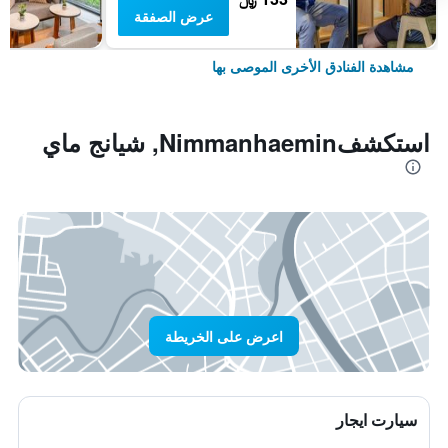
عرض الصفقة
مشاهدة الفنادق الأخرى الموصى بها
استكشفNimmanhaemin, شيانج ماي
اعرض على الخريطة
سيارت ايجار