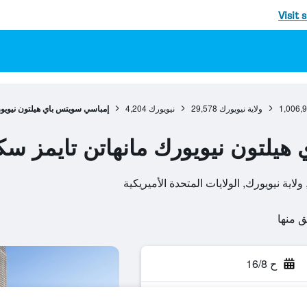
Visit 
1,006,
ولاية نيويورك
29,578
نيويورك
4,204
إمباسي سويتس باي هيلتون نيويور
يلتون نيويورك مانهاتن تايمز سك
ح 16/8