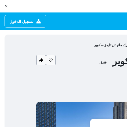
تسجيل الدخول
ك مانهاتن تايمز سكوير
وير
فندق