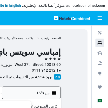
ar.hotelscombined.com
متوفر أيضاً باللغة الإنجليزية.
site in English
رحلات طيران
الصفحة الرئيسية
الولايات المتحدة الأميريكية
985
فنادق
إمباسي سويتس باي ه
سيارات
4 نجوم
حزم العروض
60 West 37th Street, 10018, نيويورك, ولاية نيويورك, الولايات المتحدة الأميريكية
+1 212 912 0111
استكشاف
جيد
4,554 من التقييمات تم التحقق منها
7.8
رحلات
س 15/8
-
العَرَبِيَّة
2 من الضيوف، غرفة واحدة