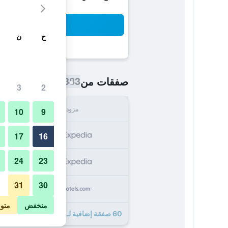
بح
ح
ن
383 ﷼
صفقات من
/
أرخص سعر اللي
3
2
مزود
الإجما
10
9
383
17
16
24
23
383
31
30
388
منخفض
متو
60 صفقة إضافية لـ إمباسي سويتس باي هيتلون لاس فيجاس