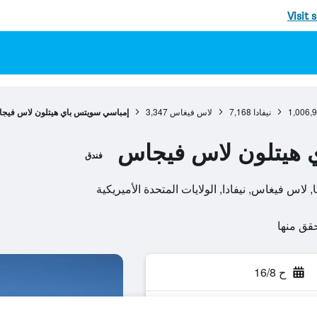
Visit 
1,006,
نيفادا
7,168
لاس فيغاس
3,347
إمباسي سويتس باي هيتلون لاس فيج
 هيتلون لاس فيجاس
فندق
ح 16/8