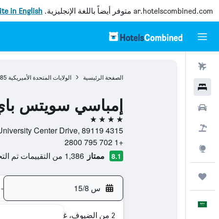
ar.hotelscombined.com
متوفر أيضاً باللغة الإنجليزية.
site in English
رحلات طيران
الصفحة الرئيسية
الولايات المتحدة الأميريكية
985
فنادق
إمباسي سويتس باي
سيارات
4 نجوم
حزم العروض
4315 University Center Drive, 89119, لاس فيغاس, نيفادا, الولايات المتحدة الأميريكية
+1 702 795 2800
استكشاف
ممتاز
1,386 من التقييمات تم التحقق منها
8.1
رحلات
س 15/8
-
العَرَبِيَّة
2 من الضيوف، غرفة واحدة