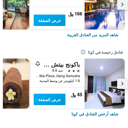
166 ﷼
عرض الصفقة
شاهد المزيد من الفنادق القريبة
فنادق رخيصة في كوتا
باكونج بيتش ريزورت
3 نجوم
جيد 6.9
Jalan Kartika Plaza, Gang Samudra, كوتا, إندونيسيا
1.6 كيلومتر عن وسط المدينة
45 ﷼
عرض الصفقة
شاهد أرخص الفنادق في كوتا