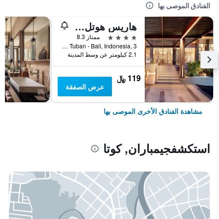
الفنادق الموصى بها
هاريس هوتل كوتا توبان بالي
4 نجوم
ممتاز 8.3
Jl.Dewi Sartika Tuban - Bali, Indonesia, 3, كوتا, إندونيسيا
2.1 كيلومتر عن وسط المدينة
119 ﷼
عرض الصفقة
مشاهدة الفنادق الأخرى الموصى بها
استكشفجيمباران, كوتا