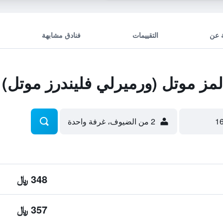
 عن
التقييمات
فنادق مشابهة
مز موتل (ورميرلي فليندرز موتل)
2 من الضيوف، غرفة واحدة
348 ﷼
357 ﷼