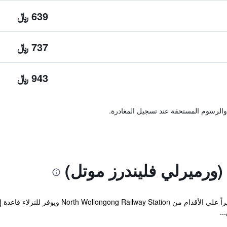
639 ﷼
737 ﷼
943 ﷼
والرسوم المستحقة عند تسجيل المغادرة.
(ورميرلي فليندرز موتل)
يقع الموتيل ضمن مسافة عشرين دقيقة سيراً على الأق
..