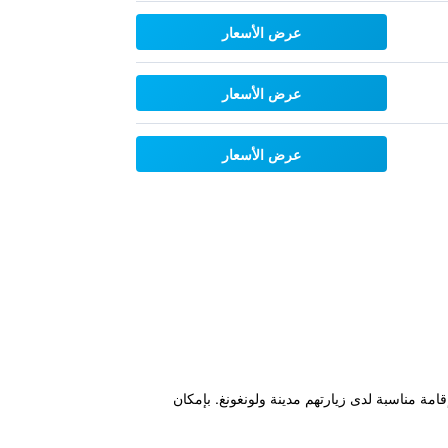
عرض الأسعار
عرض الأسعار
عرض الأسعار
دام من North Wollongong Railway Station ويوفر للنزلاء قاعدة إقامة مناسبة لدى زيارتهم مدينة ولونغونغ. بإمكان