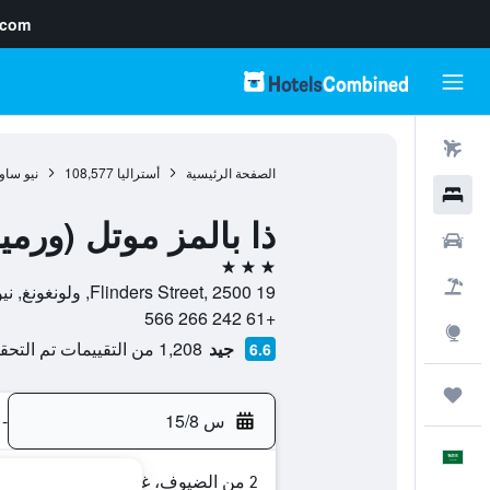
.com
رحلات طيران
الصفحة الرئيسية
أستراليا
108,577
نيو ساو
فنادق
ذا بالمز موتل (ورمي
سيارات
3 نجوم
حزم العروض
19 Flinders Street, 2500, ولونغونغ, نيو ساوث ويلز, أستراليا
+61 242 266 566
استكشاف
جيد
1,208 من التقييمات تم التحقق منها
6.6
رحلات
س 15/8
-
العَرَبِيَّة
2 من الضيوف، غرفة واحدة