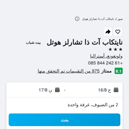
صور لـ نايتكاب آت ذا تشارلز هوتل
نايتكاب آت ذا تشارلز هوتل
بيت شباب
3 نجوم
ولونغونغ، أستراليا
+61 242 844 085
ممتاز
975 من التقييمات تم التحقق منها
8.1
ح 16/8
-
ن 17/8
2 من الضيوف، غرفة واحدة
بحث