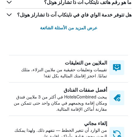
ما هو رقم هاتف نايتكاب آت ذا تشارلز هوتل؟
هل تتوفر خدمة الواي فاي في نايتكاب آت ذا تشارلز هوتل؟
عرض المزيد من الأسئلة الشائعة
الملايين من التعليقات
تقييمات وتعليقات حقيقية من ملايين النزلاء، مثلك
تمامًا. احجز إقامتك المثالية بكل ثقة!
أفضل صفقات الفنادق
يبحث HotelsCombined في أكثر من 3 ملايين فندق
ومكان إقامة ويجمعهم في مكان واحد حتى تتمكن من
مقارنة أماكن الإقامة المثالية.
إلغاء مجاني
من الوارد أن تتغير الخطط — نتفهم ذلك. ولهذا يمكنك
البحث وحجز فنادق وأماكن إقامة على