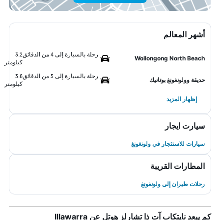
أشهر المعالم
رحلة بالسيارة إلى 4 من الدقائق
3.2
Wollongong North Beach
كيلومتر
رحلة بالسيارة إلى 5 من الدقائق
3.6
حديقة وولونغونغ بوتانيك
كيلومتر
إظهار المزيد
سيارت ايجار
سيارات للاستئجار في ولونغونغ
المطارات القريبة
رحلات طيران إلى ولونغونغ
كم يبعد نايتكاب آت ذا تشارلز هوتل عن Illawarra