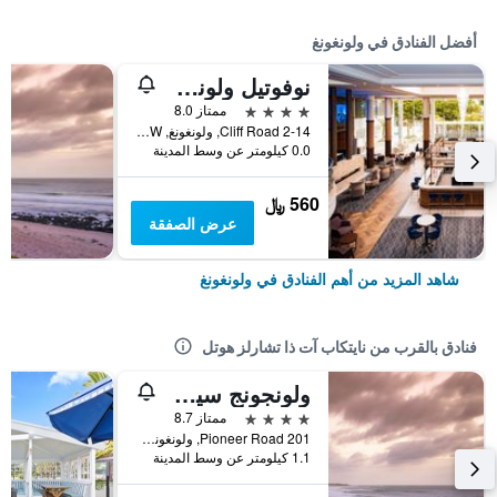
أفضل الفنادق في ولونغونغ
نوفوتيل ولونجونج نورث بيتش
4 نجوم
ممتاز 8.0
2-14 Cliff Road, ولونغونغ, NSW, أستراليا
0.0 كيلومتر عن وسط المدينة
560 ﷼
عرض الصفقة
شاهد المزيد من أهم الفنادق في ولونغونغ
فنادق بالقرب من نايتكاب آت ذا تشارلز هوتل
ولونجونج سيرف ليجار ريزورت
4 نجوم
ممتاز 8.7
201 Pioneer Road, ولونغونغ, NSW, أستراليا
1.1 كيلومتر عن وسط المدينة