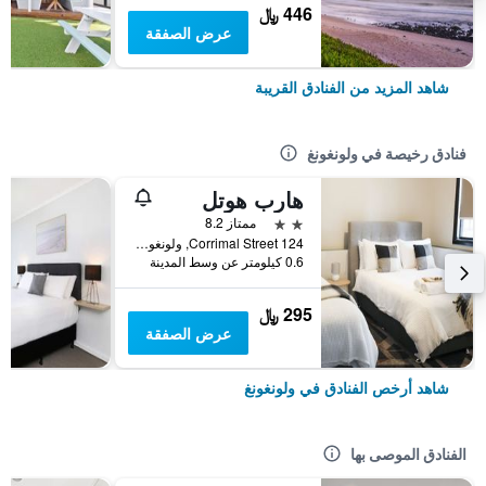
446 ﷼
عرض الصفقة
شاهد المزيد من الفنادق القريبة
فنادق رخيصة في ولونغونغ
هارب هوتل
2 نجمتين
ممتاز 8.2
124 Corrimal Street, ولونغونغ, NSW, أستراليا
0.6 كيلومتر عن وسط المدينة
295 ﷼
عرض الصفقة
شاهد أرخص الفنادق في ولونغونغ
الفنادق الموصى بها