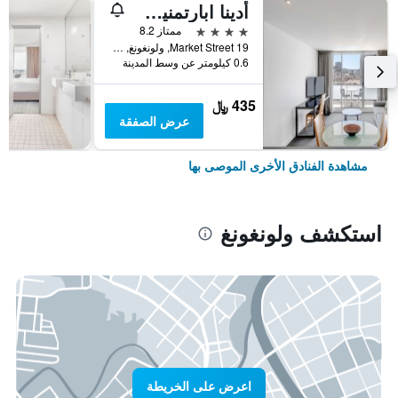
أدينا ابارتمنيت هوتل ولونجونج
4 نجوم
ممتاز 8.2
19 Market Street, ولونغونغ, NSW, أستراليا
0.6 كيلومتر عن وسط المدينة
435 ﷼
عرض الصفقة
مشاهدة الفنادق الأخرى الموصى بها
استكشف ولونغونغ
اعرض على الخريطة