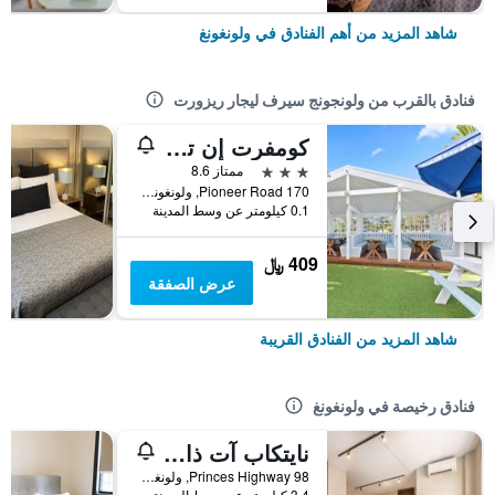
شاهد المزيد من أهم الفنادق في ولونغونغ
فنادق بالقرب من ولونجونج سيرف ليجار ريزورت
كومفرت إن تورادجي بيتش
3 نجوم
ممتاز 8.6
170 Pioneer Road, ولونغونغ, NSW, أستراليا
0.1 كيلومتر عن وسط المدينة
409 ﷼
عرض الصفقة
شاهد المزيد من الفنادق القريبة
فنادق رخيصة في ولونغونغ
نايتكاب آت ذا تشارلز هوتل
98 Princes Highway, ولونغونغ, NSW, أستراليا
3.4 كيلومتر عن وسط المدينة