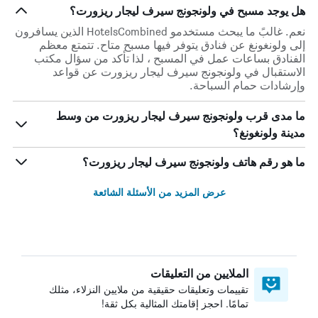
هل يوجد مسبح في ولونجونج سيرف ليجار ريزورت؟
نعم. غالبً ما يبحث مستخدمو HotelsCombined الذين يسافرون
إلى ولونغونغ عن فنادق يتوفر فيها مسبح متاح. تتمتع معظم
الفنادق بساعات عمل في المسبح ، لذا تأكد من سؤال مكتب
الاستقبال في ولونجونج سيرف ليجار ريزورت عن قواعد
وإرشادات حمام السباحة.
ما مدى قرب ولونجونج سيرف ليجار ريزورت من وسط
مدينة ولونغونغ؟
ما هو رقم هاتف ولونجونج سيرف ليجار ريزورت؟
عرض المزيد من الأسئلة الشائعة
الملايين من التعليقات
تقييمات وتعليقات حقيقية من ملايين النزلاء، مثلك
تمامًا. احجز إقامتك المثالية بكل ثقة!