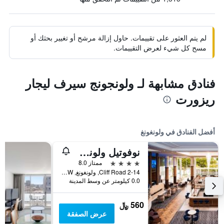
لم يتم العثور على تقييمات. حاول إزالة مرشح أو تغيير بحثك أو
مسح كل شيء لعرض التقييمات.
فنادق مشابهة لـ ولونجونج سيرف ليجار
ريزورت
أفضل الفنادق في ولونغونغ
نوفوتيل ولونجونج نورث بيتش
4 نجوم
ممتاز 8.0
2-14 Cliff Road, ولونغونغ, NSW, أستراليا
0.0 كيلومتر عن وسط المدينة
560 ﷼
عرض الصفقة