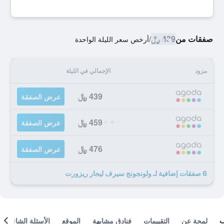
صفقات من
439 ﷼
/
أرخص سعر الليلة الواحدة
مزود
الإجمالي في الليلة
439 ﷼
عرض الصفقة
459 ﷼
عرض الصفقة
476 ﷼
عرض الصفقة
6 صفقات إضافية لـ ولونجونج سيرف ليجار ريزورت
لمحة عن
التقييمات
فنادق مشابهة
الموقع
الأسئلة الشائعة