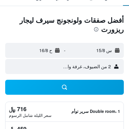
أفضل صفقات ولونجونج سيرف ليجار
ريزورت
س 15/8
-
ح 16/8
2 من الضيوف، غرفة واحدة
716 ﷼
Double room، 1 سرير توأم
سعر الليلة شامل الرسوم
459 ﷼