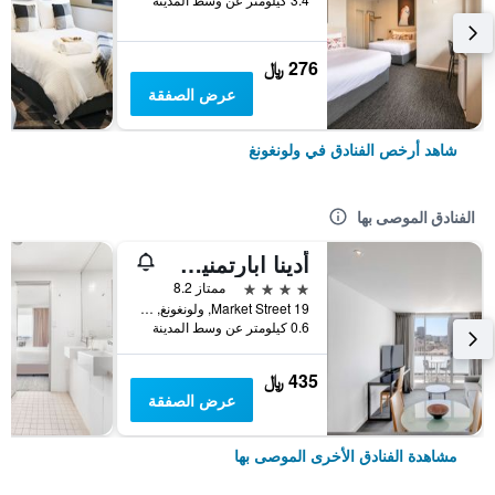
276 ﷼
عرض الصفقة
شاهد أرخص الفنادق في ولونغونغ
الفنادق الموصى بها
أدينا ابارتمنيت هوتل ولونجونج
4 نجوم
ممتاز 8.2
19 Market Street, ولونغونغ, NSW, أستراليا
0.6 كيلومتر عن وسط المدينة
435 ﷼
عرض الصفقة
مشاهدة الفنادق الأخرى الموصى بها