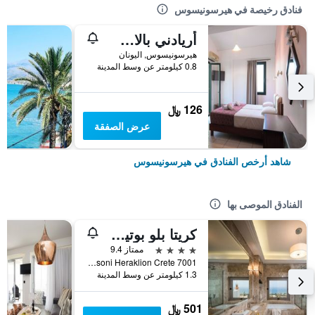
فنادق رخيصة في هيرسونيسوس
أريادني بالاس أبارتمنتس
هيرسونيسوس, اليونان
0.8 كيلومتر عن وسط المدينة
126 ﷼
عرض الصفقة
شاهد أرخص الفنادق في هيرسونيسوس
الفنادق الموصى بها
كريتا بلو بوتيك هوتل
4 نجوم
ممتاز 9.4
Ipsilantou Street Koutouloufari Limani Hersoni Heraklion Crete 7001, هيرسونيسوس, اليونان
1.3 كيلومتر عن وسط المدينة
501 ﷼