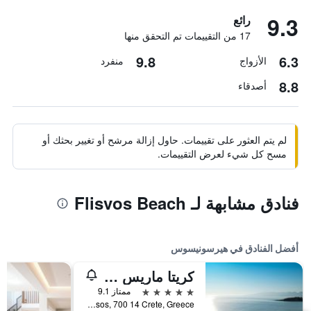
9.3
رائع
17 من التقييمات تم التحقق منها
9.8
6.3
الأزواج
منفرد
8.8
أصدقاء
لم يتم العثور على تقييمات. حاول إزالة مرشح أو تغيير بحثك أو
مسح كل شيء لعرض التقييمات.
فنادق مشابهة لـ Flisvos Beach
أفضل الفنادق في هيرسونيسوس
كريتا ماريس ريزورت - شامامل جميع الخدمات
5 نجوم
ممتاز 9.1
Hersonissos, 700 14 Crete, Greece, هيرسونيسوس, اليونان