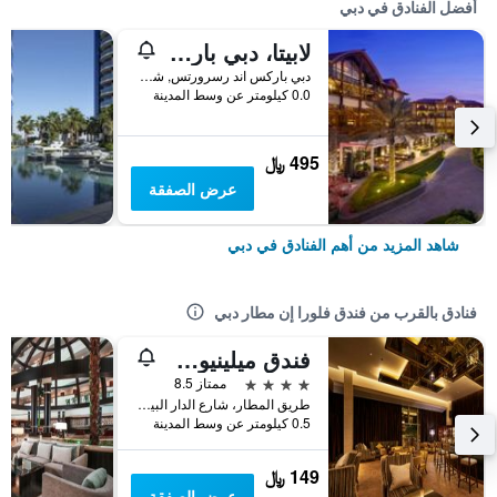
أفضل الفنادق في دبي
لابيتا، دبي باركس آند ريزورتس، أوتوغراف كوليكشن
دبي باركس اند رسرورتس, شارع الشيخ زايد, دبي, الامارات العربية المتحدة
0.0 كيلومتر عن وسط المدينة
495 ﷼
عرض الصفقة
شاهد المزيد من أهم الفنادق في دبي
فنادق بالقرب من فندق فلورا إن مطار دبي
فندق ميلينيوم المطار دبي
4 نجوم
ممتاز 8.5
طريق المطار، شارع الدار البيضار, دبي, الامارات العربية المتحدة
0.5 كيلومتر عن وسط المدينة
149 ﷼
عرض الصفقة