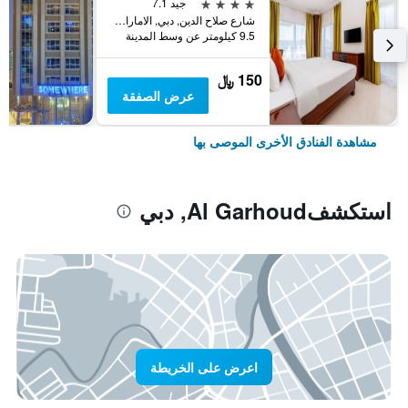
4 نجوم
جيد 7.1
شارع صلاح الدين, دبي, الامارات العربية المتحدة
9.5 كيلومتر عن وسط المدينة
150 ﷼
عرض الصفقة
مشاهدة الفنادق الأخرى الموصى بها
استكشفAl Garhoud, دبي
اعرض على الخريطة