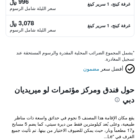
996 ﷼
غرفة كينج، 1 سرير كينغ
سعر الليلة شامل الرسوم
3,078 ﷼
غرفة كينج، 1 سرير كينغ
سعر الليلة شامل الرسوم
*
يشمل المجموع الضرائب المحلية المقدرة والرسوم المستحقة عند
تسجيل المغادرة.
أفضل سعر
مضمون
حول فندق ومركز مؤتمرات لو ميريديان
دبي
يقع مكان الإقامة هذا المصنف 5 نجوم في حدائق واسعة ذات مناظر
طبيعية، وعلى بُعد كيلومترين فقط من ديرة سيتي، كما يضم 5 مسابح
و17 مطعماً وبار، حيث يمكن للضيوف الاختيار من بينها. تم تأثيث جميع
الغرف في "Le...