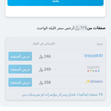
بحث
صفقات من
246 ﷼
/
أرخص سعر الليلة الواحدة
مزود
الإجمالي في الليلة
246 ﷼
عرض الصفقة
249 ﷼
عرض الصفقة
258 ﷼
عرض الصفقة
74 صفقة إضافية لـ فندق ومركز مؤتمرات لو ميريديان دبي