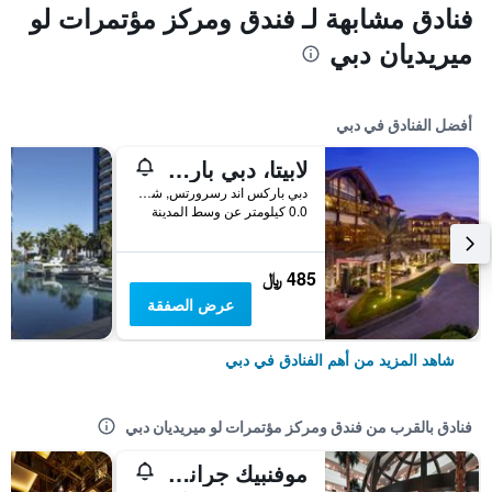
فنادق مشابهة لـ فندق ومركز مؤتمرات لو
ميريديان دبي
أفضل الفنادق في دبي
لابيتا، دبي باركس آند ريزورتس، أوتوغراف كوليكشن
دبي باركس اند رسرورتس, شارع الشيخ زايد, دبي, الامارات العربية المتحدة
0.0 كيلومتر عن وسط المدينة
485 ﷼
عرض الصفقة
شاهد المزيد من أهم الفنادق في دبي
فنادق بالقرب من فندق ومركز مؤتمرات لو ميريديان دبي
موفنبيك جراند البستان