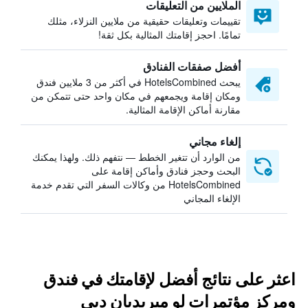
الملايين من التعليقات
تقييمات وتعليقات حقيقية من ملايين النزلاء، مثلك
تمامًا. احجز إقامتك المثالية بكل ثقة!
أفضل صفقات الفنادق
يبحث HotelsCombined في أكثر من 3 ملايين فندق
ومكان إقامة ويجمعهم في مكان واحد حتى تتمكن من
مقارنة أماكن الإقامة المثالية.
إلغاء مجاني
من الوارد أن تتغير الخطط — نتفهم ذلك. ولهذا يمكنك
البحث وحجز فنادق وأماكن إقامة على
HotelsCombined من وكالات السفر التي تقدم خدمة
الإلغاء المجاني
اعثر على نتائج أفضل لإقامتك في فندق
ومركز مؤتمرات لو ميريديان دبي