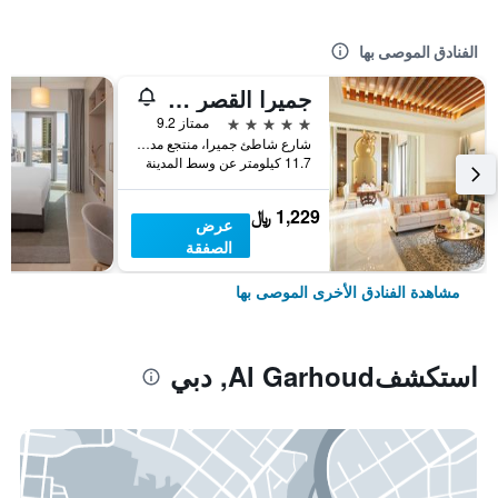
الفنادق الموصى بها
جميرا القصر دبي
5 نجوم
ممتاز 9.2
شارع شاطئ جميرا، منتجع مدينة جميرا، الصفوح ص ب 75157, دبي, الامارات العربية المتحدة
11.7 كيلومتر عن وسط المدينة
1,229 ﷼
عرض
الصفقة
مشاهدة الفنادق الأخرى الموصى بها
استكشفAl Garhoud, دبي