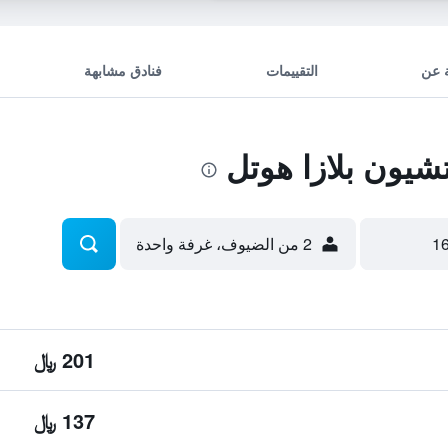
 عن
التقييمات
فنادق مشابهة
يون بلازا هوتل
2 من الضيوف، غرفة واحدة
201 ﷼
137 ﷼