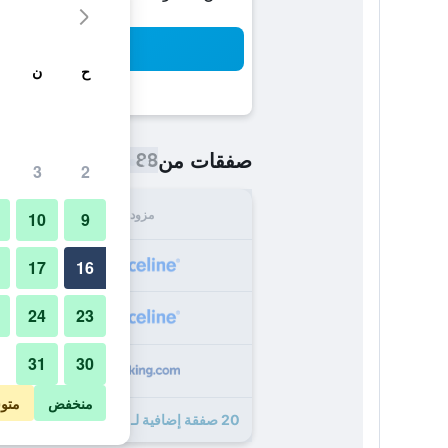
بح
ح
ن
88 ﷼
صفقات من
/
أرخص سعر الليلة
3
2
مزود
الإجما
10
9
88
17
16
24
23
133
31
30
137
منخفض
متو
20 صفقة إضافية لـ فورتشيون بلازا هوتل