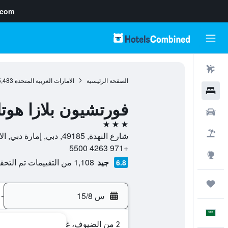
.com
رحلات طيران
الصفحة الرئيسية
الامارات العربية المتحدة
5,483
فنادق
فورتشيون بلازا هوت
سيارات
3 نجوم
حزم العروض
شارع النهدة, 49185, دبي, إمارة دبي, الامارات العربية المتحدة
+971 4263 5500
استكشاف
جيد
1,108 من التقييمات تم التحقق منها
6.8
رحلات
س 15/8
-
العَرَبِيَّة
2 من الضيوف، غرفة واحدة