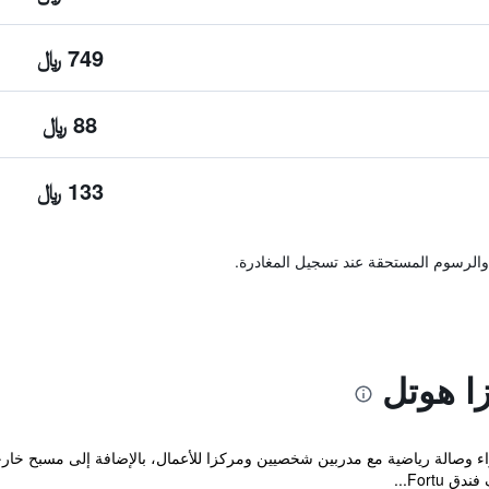
749 ﷼
88 ﷼
133 ﷼
والرسوم المستحقة عند تسجيل المغادرة.
ا هوتل
Fort...