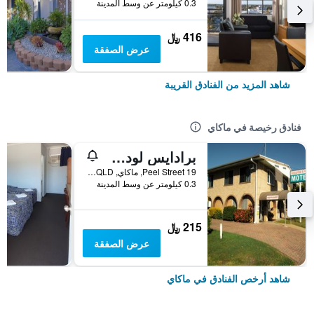
0.3 كيلومتر عن وسط المدينة
416 ﷼
عرض الصفقة
شاهد المزيد من الفنادق القريبة
فنادق رخيصة في ماكاي
برادايس لودج موتل
19 Peel Street, ماكاي, QLD, أستراليا
0.3 كيلومتر عن وسط المدينة
215 ﷼
عرض الصفقة
شاهد أرخص الفنادق في ماكاي