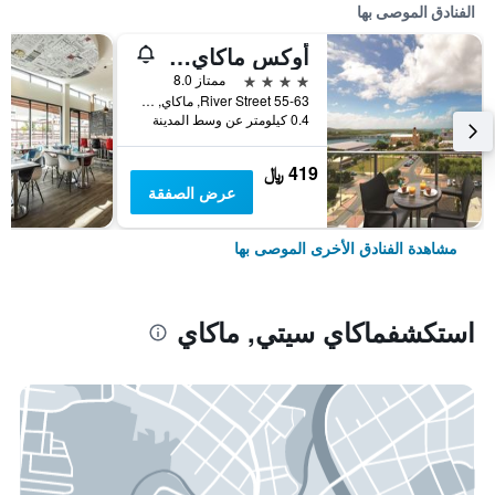
الفنادق الموصى بها
أوكس ماكاي ريفرمارك هوتل
4 نجوم
ممتاز 8.0
55-63 River Street, ماكاي, QLD, أستراليا
0.4 كيلومتر عن وسط المدينة
419 ﷼
عرض الصفقة
مشاهدة الفنادق الأخرى الموصى بها
استكشفماكاي سيتي, ماكاي