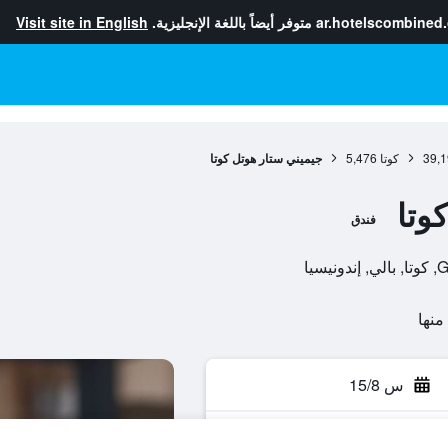
ar.hotelscombined
متوفر أيضاً باللغة الإنجليزية.
Visit site in English
39,1
كوتا
5,476
جيميني ستار هوتل كوتا
وتا
فندق
يا
س 15/8