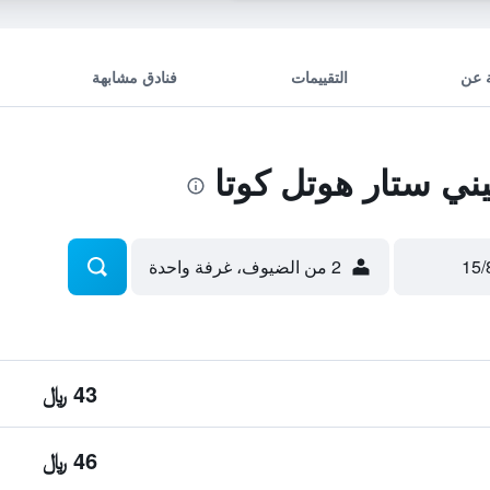
 عن
التقييمات
فنادق مشابهة
ي ستار هوتل كوتا
2 من الضيوف، غرفة واحدة
43 ﷼
46 ﷼