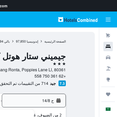
.com
رحلات طيران
الصفحة الرئيسية
إندونيسيا
97,850
بالي
94
فنادق
جيميني ستار هوتل ك
سيارات
3 نجوم
حزم العروض
Gang Ronta, Poppies Lane Ll, 80361, كوتا, بالي, إندونيس
+62 361 750 558
استكشاف
جيد
714 من التقييمات تم التحقق منها
7.3
رحلات
ج 14/8
-
العَرَبِيَّة
2 من الضيوف، غرفة واحدة