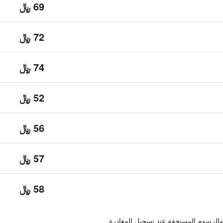
69 ﷼
72 ﷼
74 ﷼
52 ﷼
56 ﷼
57 ﷼
58 ﷼
والرسوم المستحقة عند تسجيل المغادرة.