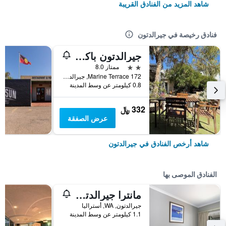
شاهد المزيد من الفنادق القريبة
فنادق رخيصة في جيرالدتون
جيرالدتون باكباكرز أون ذا فورشور
2 نجمتين
ممتاز 8.0
172 Marine Terrace, جيرالدتون, WA, أستراليا
0.8 كيلومتر عن وسط المدينة
332 ﷼
عرض الصفقة
شاهد أرخص الفنادق في جيرالدتون
الفنادق الموصى بها
مانترا جيرالدتون
جيرالدتون, WA, أستراليا
1.1 كيلومتر عن وسط المدينة