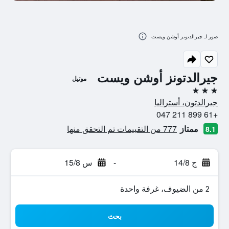
صور لـ جيرالدتونز أوشن ويست
جيرالدتونز أوشن ويست
موتيل
3 نجوم
جيرالدتون، أستراليا
+61 899 211 047
ممتاز
777 من التقييمات تم التحقق منها
8.1
ج 14/8
-
س 15/8
2 من الضيوف، غرفة واحدة
بحث