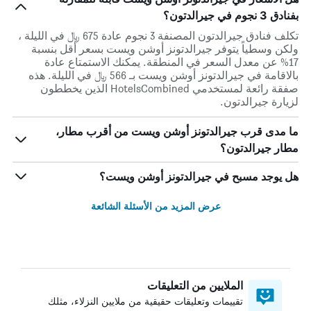
بفنادق 3 نجوم في جيرالدتون؟
تكلف فنادق جيرالدتون المصنفة 3 نجوم عادة 675 ﷼ في الليلة ،
ولكن وسطياً يتوفر جيرالدتونز أوشن ويست بسعر أقل بنسبة
17% عن معدل السعر في المنطقة. يمكنك الاستمتاع عادة
بالاقامة في جيرالدتونز أوشن ويست بـ 566 ﷼ في الليلة. هذه
صفقة رائعة لمستخدمي HotelsCombined الذين يخططون
لزيارة جيرالدتون.
ما مدى قرب جيرالدتونز أوشن ويست من أقرب مطار،
مطار جيرالدتون؟
هل يوجد مسبح في جيرالدتونز أوشن ويست؟
عرض المزيد من الأسئلة الشائعة
الملايين من التعليقات
تقييمات وتعليقات حقيقية من ملايين النزلاء، مثلك