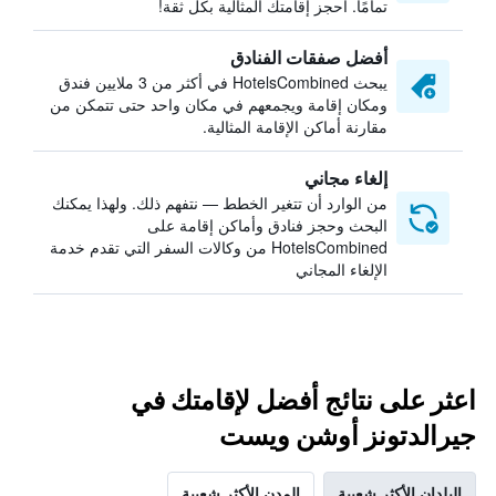
تمامًا. احجز إقامتك المثالية بكل ثقة!
أفضل صفقات الفنادق
يبحث HotelsCombined في أكثر من 3 ملايين فندق
ومكان إقامة ويجمعهم في مكان واحد حتى تتمكن من
مقارنة أماكن الإقامة المثالية.
إلغاء مجاني
من الوارد أن تتغير الخطط — نتفهم ذلك. ولهذا يمكنك
البحث وحجز فنادق وأماكن إقامة على
HotelsCombined من وكالات السفر التي تقدم خدمة
الإلغاء المجاني
اعثر على نتائج أفضل لإقامتك في
جيرالدتونز أوشن ويست
البلدان الأكثر شعبية
المدن الأكثر شعبية