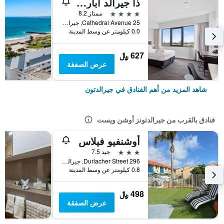
ذا جيرالد أبارتمنت هوتل
4 نجوم
ممتاز 8.2
25 Cathedral Avenue, جيرالدتون, WA, أستراليا
0.0 كيلومتر عن وسط المدينة
627 ﷼
عرض الصفقة
شاهد المزيد من أهم الفنادق في جيرالدتون
فنادق بالقرب من جيرالدتونز أوشن ويست
أوشنفيو فيلاس
3 نجوم
جيد 7.5
296 Durlacher Street, جيرالدتون, WA, أستراليا
0.8 كيلومتر عن وسط المدينة
498 ﷼
عرض الصفقة