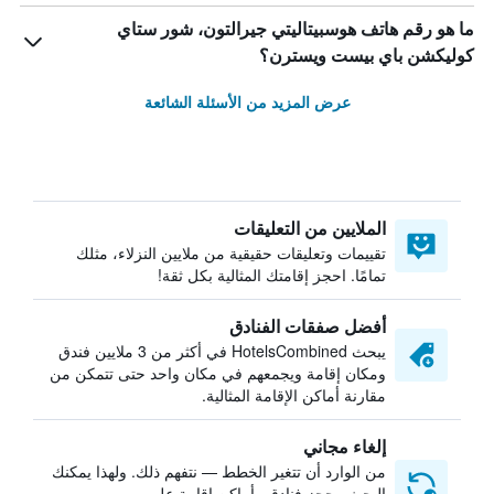
ما هو رقم هاتف هوسبيتاليتي جيرالتون، شور ستاي
كوليكشن باي بيست ويسترن؟
عرض المزيد من الأسئلة الشائعة
الملايين من التعليقات
تقييمات وتعليقات حقيقية من ملايين النزلاء، مثلك
تمامًا. احجز إقامتك المثالية بكل ثقة!
أفضل صفقات الفنادق
يبحث HotelsCombined في أكثر من 3 ملايين فندق
ومكان إقامة ويجمعهم في مكان واحد حتى تتمكن من
مقارنة أماكن الإقامة المثالية.
إلغاء مجاني
من الوارد أن تتغير الخطط — نتفهم ذلك. ولهذا يمكنك
البحث وحجز فنادق وأماكن إقامة على