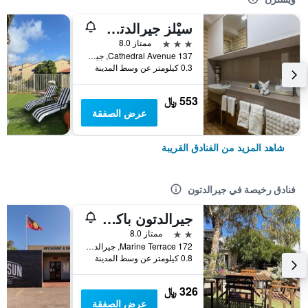
سيْلز جيرالدتون أكوموديشن
3 نجوم
ممتاز 8.0
137 Cathedral Avenue, جيرالدتون, WA, أستراليا
0.3 كيلومتر عن وسط المدينة
553 ﷼
عرض الصفقة
شاهد المزيد من الفنادق القريبة
فنادق رخيصة في جيرالدتون
جيرالدتون باكباكرز أون ذا فورشور
2 نجمتين
ممتاز 8.0
172 Marine Terrace, جيرالدتون, WA, أستراليا
0.8 كيلومتر عن وسط المدينة
326 ﷼
عرض الصفقة