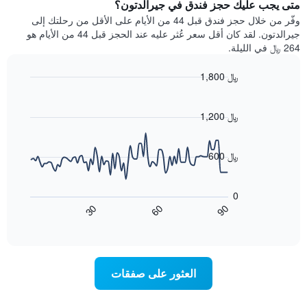
يتضمن
متى يجب عليك حجز فندق في جيرالدتون؟
عطلة
المخطط
نهاية
وفّر من خلال حجز فندق قبل 44 من الأيام على الأقل من رحلتك إلى
1
هذا
جيرالدتون. لقد كان أقل سعر عُثر عليه عند الحجز قبل 44 من الأيام هو
محور
الأسبوع
264 ﷼ في الليلة.
Y
الذي
الذي
عُثر
1,800 ﷼
يعرض
عليه
متوسط
Line
Chart
خلال
graphic.
chart
سعر
آخر
with
1,200 ﷼
الغرفة
3
90
هذه
أيام
data
الليلة
points.
مع
600 ﷼
الذي
التصنيف
عُثر
حسب
يعرض
عليه
النجوم
المخطط
0
خلال
التالي
يتضمن
60
90
30
آخر
كيفية
المخطط
End
3
of
1
تغير
interactive
أيام
سعر
محور
chart
X
غرفة
عند
الذي
العثور على صفقات
يعرض
اقتراب
تاريخ
فئات
الإقامة
الفنادق