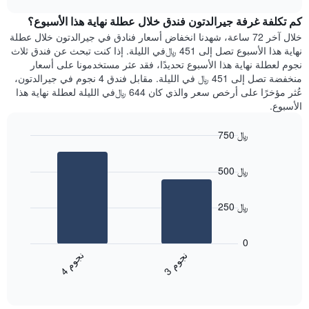
1
هذه
chart
محور
كم تكلفة غرفة جيرالدتون فندق خلال عطلة نهاية هذا الأسبوع؟
الليلة
Y
الذي
خلال آخر 72 ساعة، شهدنا انخفاض أسعار فنادق في جيرالدتون خلال عطلة
الذي
عُثر
نهاية هذا الأسبوع تصل إلى 451 ﷼في الليلة. إذا كنت تبحث عن فندق ثلاث
يعرض
عليه
نجوم لعطلة نهاية هذا الأسبوع تحديدًا، فقد عثر مستخدمونا على أسعار
متوسط
خلال
منخفضة تصل إلى 451 ﷼ في الليلة. مقابل فندق 4 نجوم في جيرالدتون،
سعر
آخر
عُثر مؤخرًا على أرخص سعر والذي كان 644 ﷼في الليلة لعطلة نهاية هذا
غرفة
3
الأسبوع.
أيام
مع
750 ﷼
التصنيف
Bar
حسب
Chart
graphic.
chart
النجوم
500 ﷼
with
يتضمن
2
المخطط
bars.
1
250 ﷼
محور
يعرض
X
المخطط
0
التي
التالي
ن
م
ن
م
تعرض
متوسط
3
ج
و
4
ج
و
فئات
End
سعر
of
الفنادق
الغرفة
interactive
بالنجوم.
خلال
chart