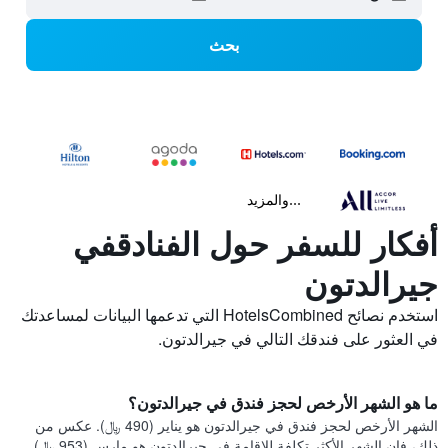
بحث
...والمزيد
أفكار للسفر حول الفنادقفي
جيرالدتون
استخدم نصائح HotelsCombined التي تدعمها البيانات لمساعدتك
في العثور على فندقك التالي في جيرالدتون.
ما هو الشهر الأرخص لحجز فندق في جيرالدتون؟
الشهر الأرخص لحجز فندق في جيرالدتون هو يناير (490 ﷼). عكس من
ذلك، فإن الشهر الأكثر تكلفة للإقامة في جيرالدتون هو مارس (953 ﷼).