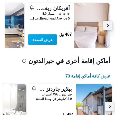
أفريكان ريف بيتش ريزورت
3 نجوم
ممتاز 8.0
5 Broadhead Avenue, جيرالدتون, WA, أستراليا
487 ﷼
عرض الصفقة
أماكن إقامة أخرى في جيرالدتون
عرض كافة أماكن إقامة 73
بيلاير جاردنز كارافان بارك
جيرالدتون, WA, أستراليا
3.0 كيلومتر عن وسط المدينة
491 ﷼