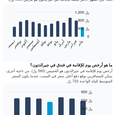
1,200 ﷼
Bar
Chart
800 ﷼
graphic.
chart
with
400 ﷼
12
bars.
0
فبراير
مايو
أغسطس
نوفمبر
يناير
أبريل
يوليو
أكتوبر
مارس
يونيو
سبتمبر
ديسمبر
يعرض
المخطط
End
of
التالي
interactive
متوسط
chart
سعر
ما هو أرخص يوم للإقامة في فندق في جيرالدتون؟
غرفة
أرخص يوم للإقامة في جيرالدتون هو الخميس (560 ﷼). من ناحية أخرى،
كل
يمكن للمسافرين توقع دفع أعلى سعر في السبت، عندما يكون السعر
شهر
المتوسط لليلة الواحدة 722 ﷼.
يتضمن
المخطط
900 ﷼
1
Bar
محور
Chart
600 ﷼
graphic.
chart
X
with
الذي
300 ﷼
7
يعرض
bars.