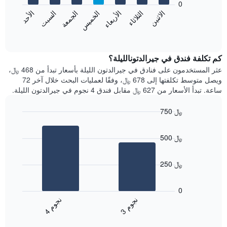
0
الشهور.
الاثنين
الثلاثاء
الأربعاء
الخميس
الجمعة
السبت
الأحد
يتضمن
يعرض
المخطط
المخطط
End
التالي
of
التالي
interactive
1
متوسط
chart
محور
سعر
كم تكلفة فندق في جيرالدتونالليلة؟
Y
غرفة
عثر المستخدمون على فنادق في جيرالدتون الليلة بأسعار تبدأ من 468 ﷼،
الذي
كل
ويصل متوسط تكلفتها إلى 678 ﷼، وفقًا لعمليات البحث خلال آخر 72
يعرض
يوم
ساعة. تبدأ الأسعار من 627 ﷼ مقابل فندق 4 نجوم في جيرالدتون الليلة.
متوسط
في
سعر
الأسبوع
750 ﷼
غرفة
يتضمن
Bar
المخطط
Chart
graphic.
chart
1
500 ﷼
with
محور
2
X
bars.
الذي
250 ﷼
يعرض
يعرض
أيام
المخطط
0
الأسبوع.
التالي
ن
م
ن
م
يتضمن
متوسط
3
ج
و
4
ج
و
المخطط
End
سعر
of
التالي
الغرفة
interactive