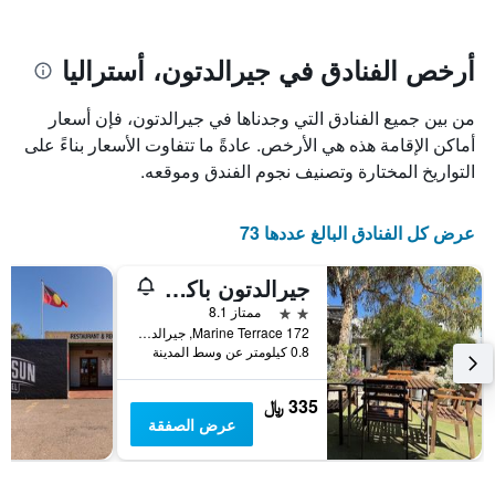
يتضمن
بالنجوم.
يتضمن
المخطط
1
المخطط
أرخص الفنادق في جيرالدتون، أستراليا
1
محور
X
محور
من بين جميع الفنادق التي وجدناها في جيرالدتون، فإن أسعار
Y
الذي
الذي
يعرض
أماكن الإقامة هذه هي الأرخص. عادةً ما تتفاوت الأسعار بناءً على
عدد
يعرض
التواريخ المختارة وتصنيف نجوم الفندق وموقعه.
الأيام
متوسط
قبل
سعر
غرفة
الإقامة
عرض كل الفنادق البالغ عددها 73
في
يتضمن
عطلة
المخطط
جيرالدتون باكباكرز أون ذا فورشور
نهاية
التالي
1
هذا
2 نجمتين
ممتاز 8.1
محور
الأسبوع
172 Marine Terrace, جيرالدتون, WA, أستراليا
Y
خلال
0.8 كيلومتر عن وسط المدينة
آخر
الذي
3
يعرض
335 ﷼
أيام
متوسط
عرض الصفقة
سعر
غرفة