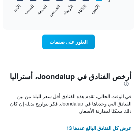
0
الشهور.
الاثنين
الثلاثاء
الأربعاء
الخميس
الجمعة
السبت
الأحد
يتضمن
يعرض
المخطط
المخطط
End
التالي
of
التالي
interactive
1
متوسط
chart
محور
سعر
Y
غرفة
العثور على صفقات
الذي
كل
يعرض
يوم
متوسط
في
سعر
الأسبوع
غرفة
يتضمن
المخطط
أرخص الفنادق في Joondalup، أستراليا
1
محور
X
في الوقت الحالي، تقدم هذه الفنادق أقل سعر لليلة من بين
الذي
يعرض
الفنادق التي وجدناها في Joondalup. فكر بتواريخ بديلة إن كان
أيام
ذلك ممكنًا لمقارنة الأسعار.
الأسبوع.
يتضمن
المخطط
عرض كل الفنادق البالغ عددها 13
التالي
1