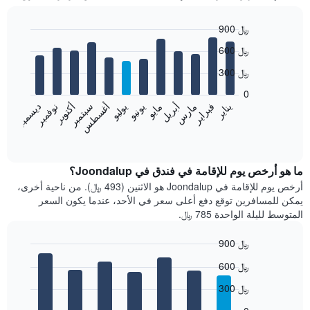
900 ﷼
Bar
Chart
600 ﷼
graphic.
chart
with
300 ﷼
12
bars.
0
فبراير
مايو
أغسطس
نوفمبر
يناير
أبريل
يوليو
أكتوبر
مارس
يونيو
سبتمبر
ديسمبر
يعرض
المخطط
End
of
التالي
interactive
متوسط
chart
سعر
ما هو أرخص يوم للإقامة في فندق في Joondalup؟
غرفة
أرخص يوم للإقامة في Joondalup هو الاثنين (493 ﷼). من ناحية أخرى،
كل
يمكن للمسافرين توقع دفع أعلى سعر في الأحد، عندما يكون السعر
شهر
المتوسط لليلة الواحدة 785 ﷼.
يتضمن
المخطط
900 ﷼
1
Bar
محور
Chart
600 ﷼
graphic.
chart
X
with
الذي
300 ﷼
7
يعرض
bars.