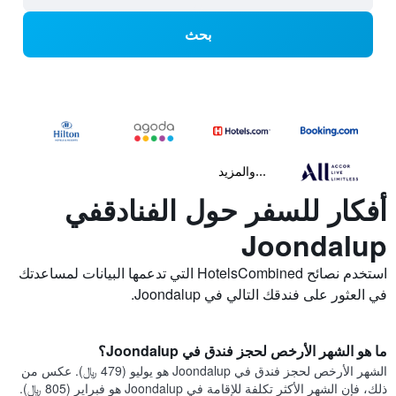
بحث
...والمزيد
أفكار للسفر حول الفنادقفي
Joondalup
استخدم نصائح HotelsCombined التي تدعمها البيانات لمساعدتك
في العثور على فندقك التالي في Joondalup.
ما هو الشهر الأرخص لحجز فندق في Joondalup؟
الشهر الأرخص لحجز فندق في Joondalup هو يوليو (479 ﷼). عكس من
ذلك، فإن الشهر الأكثر تكلفة للإقامة في Joondalup هو فبراير (805 ﷼).