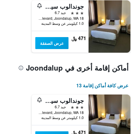
جوندالوب سيتي هوتل
محور
Y
3 نجوم
جيد 6.7
الذي
18 Grand Boulevard, Joondalup, WA, أستراليا
يعرض
1.0 كيلومتر عن وسط المدينة
متوسط
سعر
471 ﷼
غرفة
عرض الصفقة
أماكن إقامة أخرى في Joondalup
عرض كافة أماكن إقامة 13
جوندالوب سيتي هوتل
3 نجوم
جيد 6.7
18 Grand Boulevard, Joondalup, WA, أستراليا
1.0 كيلومتر عن وسط المدينة
471 ﷼