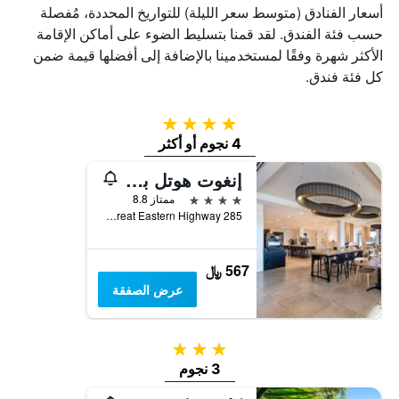
أسعار الفنادق (متوسط سعر الليلة) للتواريخ المحددة، مُفصلة
حسب فئة الفندق. لقد قمنا بتسليط الضوء على أماكن الإقامة
الأكثر شهرة وفقًا لمستخدمينا بالإضافة إلى أفضلها قيمة ضمن
كل فئة فندق.
4 نجوم
4 نجوم أو أكثر
إنغوت هوتل بيرث ، آن أسسيند كوليكشن هوتل
4 نجوم
ممتاز 8.8
285 Great Eastern Highway, بيلمونت, WA, أستراليا
567 ﷼
عرض الصفقة
3 نجوم
3 نجوم