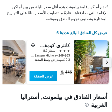
الذي
تُقدم أماكن إقامة بيلمونت هذه أقل سعر لليلة من بين أماكن
يعرض
الإقامة التي صادفناها. عادةً ما تتفاوت الأسعار بناءً على التواريخ
أيام
المختارة وتصنيف نجوم الفندق وموقعه.
الأسبوع.
يتضمن
المخطط
عرض كل الفنادق البالغ عددها 6
التالي
1
محور
كانتري كومفرت بيرث
Y
3 نجوم
ممتاز 8.2
الذي
249-263 Great Eastern Highway, بيلمونت, WA, أستراليا
يعرض
0.3 كيلومتر عن وسط المدينة
متوسط
سعر
غرفة
446 ﷼
عرض الصفقة
أسعار الفنادق في بيلمونت, أستراليا
الغربية