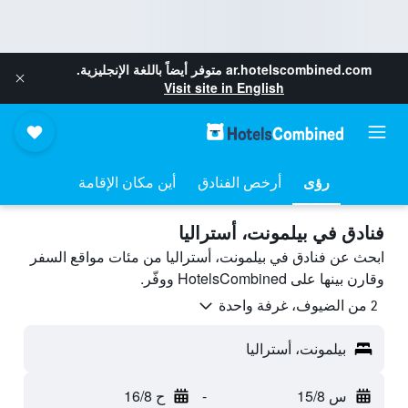
ar.hotelscombined.com
متوفر أيضاً باللغة الإنجليزية.
Visit site in English
رؤى
أرخص الفنادق
أين مكان الإقامة
فنادق في بيلمونت، أستراليا
ابحث عن فنادق في بيلمونت، أستراليا من مئات مواقع السفر
وقارن بينها على HotelsCombined ووفّر.
2 من الضيوف، غرفة واحدة
بيلمونت، أستراليا
س 15/8
-
ح 16/8