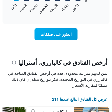
0
الشهور.
الاثنين
الخميس
الأحد
الأربعاء
السبت
الثلاثاء
الجمعة
يتضمن
يعرض
المخطط
المخطط
End
التالي
of
التالي
interactive
1
متوسط
chart
محور
سعر
Y
غرفة
العثور على صفقات
الذي
كل
يعرض
يوم
متوسط
في
سعر
الأسبوع
غرفة
يتضمن
المخطط
أرخص الفنادق في كالبارري، أستراليا
1
محور
لمن لديهم ميزانية محدودة، هذه هي أرخص الفنادق المتاحة في
X
الذي
كالبارري في التواريخ المحددة. فكر بتواريخ بديلة إن كان ذلك
يعرض
ممكنًا لمقارنة الأسعار.
أيام
الأسبوع.
يتضمن
عرض كل الفنادق البالغ عددها 211
المخطط
التالي
بيليكانز نيست
1