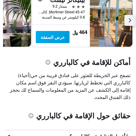
محور
3 نجوم
ممتاز 9.2
Y
45-47 Mortimer Street, كالبارري, WA, أستراليا
الذي
0.6 كيلومتر عن وسط المدينة
يعرض
متوسط
464 ﷼
سعر
عرض الصفقة
غرفة
أماكن للإقامة في كالبارري
تصفح عبر الخريطة للعثور على فنادق قريبة من حي(أحياء)
كالبارري التي تخطط لزيارتها. سيؤدي النقر فوق اسم مكان
إقامة إلى الكشف عن المزيد من المعلومات والسماح لك بحجز
ذلك الفندق المحدد.
حقائق حول الإقامة في كالبارري