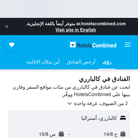
ar.hotelscombined.com
متوفر أيضاً باللغة الإنجليزية.
Visit site in English
رؤى
أرخص الفنادق
أين مكان الإقامة
الفنادق في كالبارري
ابحث عن فنادق في كالبارري من مئات مواقع السفر وقارن
بينها على HotelsCombined ووفّر.
2 من الضيوف، غرفة واحدة
كالبارري، أستراليا
ج 14/8
-
س 15/8