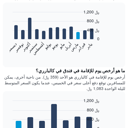
1,200 ﷼
Bar
Chart
800 ﷼
graphic.
chart
with
400 ﷼
12
bars.
0
فبراير
مايو
أغسطس
نوفمبر
يناير
أبريل
يوليو
أكتوبر
مارس
يونيو
سبتمبر
ديسمبر
يعرض
المخطط
End
of
التالي
interactive
متوسط
chart
سعر
ما هو أرخص يوم للإقامة في فندق في كالبارري؟
غرفة
أرخص يوم للإقامة في كالبارري هو الأحد (359 ﷼). من ناحية أخرى، يمكن
كل
للمسافرين توقع دفع أعلى سعر في الخميس، عندما يكون السعر المتوسط
شهر
لليلة الواحدة 1,083 ﷼.
يتضمن
المخطط
1,200 ﷼
1
Bar
محور
Chart
800 ﷼
graphic.
chart
X
with
الذي
400 ﷼
7
يعرض
bars.