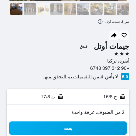
صور لـ جيمات أوتل
جيمات أوتل
فندق
3 نجوم
أنقرة، تركيا
+90 312 397 6748
لا بأس
4 من التقييمات تم التحقق منها
5.0
ح 16/8
-
ن 17/8
2 من الضيوف، غرفة واحدة
بحث