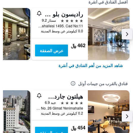
أفضل الفنادق في أنقرة
راديسون بلو هوتل أنكارا كانكايا
5 نجوم
ممتاز 9.2
Isçi Bloklari Mahallesi 1495. Cad No:11, أنقرة, تركيا
0.0 كيلومتر عن وسط المدينة
462 ﷼
عرض الصفقة
شاهد المزيد من أهم الفنادق في أنقرة
فنادق بالقرب من جيمات أوتل
هيلتون جاردن إن أنقرة جمات
5 نجوم
جيد 6.9
Camlica Mah. Anadolu Bulvari No. 26 Gimat Yenimahalle, أنقرة, تركيا
0.2 كيلومتر عن وسط المدينة
454 ﷼
عرض الصفقة