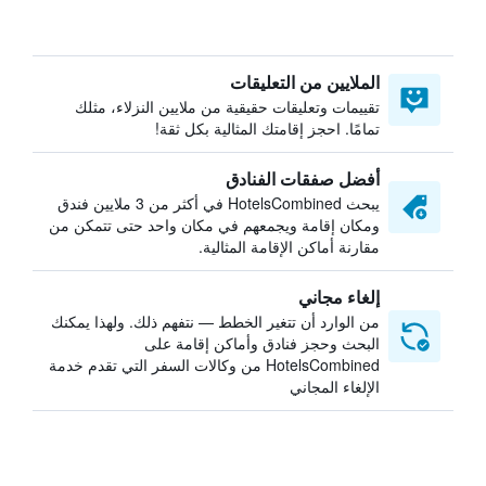
الملايين من التعليقات
تقييمات وتعليقات حقيقية من ملايين النزلاء، مثلك
تمامًا. احجز إقامتك المثالية بكل ثقة!
أفضل صفقات الفنادق
يبحث HotelsCombined في أكثر من 3 ملايين فندق
ومكان إقامة ويجمعهم في مكان واحد حتى تتمكن من
مقارنة أماكن الإقامة المثالية.
إلغاء مجاني
من الوارد أن تتغير الخطط — نتفهم ذلك. ولهذا يمكنك
البحث وحجز فنادق وأماكن إقامة على
HotelsCombined من وكالات السفر التي تقدم خدمة
الإلغاء المجاني