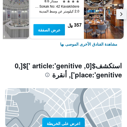
4 نجوم
ممتاز 8.6
Guniz Sokak No: 42 Kavaklidere, أنقرة, تركيا
2.0 كيلومتر عن وسط المدينة
357 ﷼
عرض الصفقة
مشاهدة الفنادق الأخرى الموصى بها
استكشف$[0, article:'genitive ']$[0,
place:'genitive'], أنقرة
اعرض على الخريطة