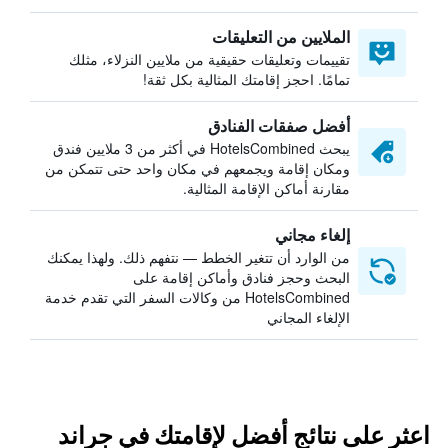
الملايين من التعليقات
تقييمات وتعليقات حقيقية من ملايين النزلاء، مثلك
تمامًا. احجز إقامتك المثالية بكل ثقة!
أفضل صفقات الفنادق
يبحث HotelsCombined في أكثر من 3 ملايين فندق
ومكان إقامة ويجمعهم في مكان واحد حتى تتمكن من
مقارنة أماكن الإقامة المثالية.
إلغاء مجاني
من الوارد أن تتغير الخطط — نتفهم ذلك. ولهذا يمكنك
البحث وحجز فنادق وأماكن إقامة على
HotelsCombined من وكالات السفر التي تقدم خدمة
الإلغاء المجاني
اعثر على نتائج أفضل لإقامتك في جراند