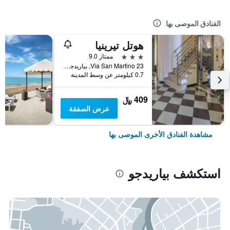
الفنادق الموصى بها
هوتل تيرينيا
3 نجوم
ممتاز 9.0
Via San Martino 23, بياريدجو, توسكانا, إيطاليا
0.7 كيلومتر عن وسط المدينة
409 ﷼
عرض الصفقة
مشاهدة الفنادق الأخرى الموصى بها
استكشف بياريدجو