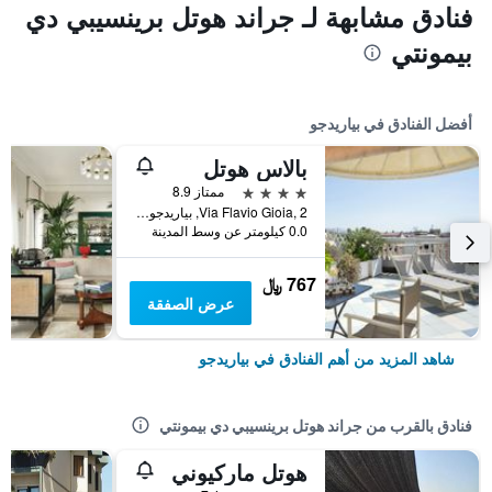
فنادق مشابهة لـ جراند هوتل برينسيبي دي
بيمونتي
أفضل الفنادق في بياريدجو
بالاس هوتل
4 نجوم
ممتاز 8.9
Via Flavio Gioia, 2, بياريدجو, توسكانا, إيطاليا
0.0 كيلومتر عن وسط المدينة
767 ﷼
عرض الصفقة
شاهد المزيد من أهم الفنادق في بياريدجو
فنادق بالقرب من جراند هوتل برينسيبي دي بيمونتي
هوتل ماركيوني