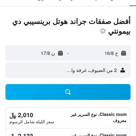
أفضل صفقات جراند هوتل برينسيبي دي
بيمونتي
ح 16/8
-
ن 17/8
2 من الضيوف، غرفة واحدة
2,010 ﷼
Classic room، نوع السرير غير
معروف
سعر الليلة شامل الرسوم
2,133 ﷼
Classic room، نوع السرير غير