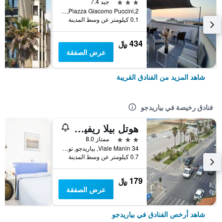
3 نجوم
جيد 7.4
Piazza Giacomo Puccini,2, بياريدجو, توسكانا, إيطاليا
0.1 كيلومتر عن وسط المدينة
434 ﷼
عرض الصفقة
شاهد المزيد من الفنادق القريبة
فنادق رخيصة في بياريدجو
هوتل بيلا ريفييرا
3 نجوم
ممتاز 8.0
Viale Manin 34, بياريدجو, توسكانا, إيطاليا
0.7 كيلومتر عن وسط المدينة
179 ﷼
عرض الصفقة
شاهد أرخص الفنادق في بياريدجو