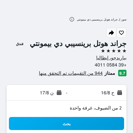
صور لـ جراند هوتل برينسيبي دي بيمونتي
جراند هوتل برينسيبي دي بيمونتي
فندق
5 نجوم
بياريدجو، إيطاليا
+39 0584 4011
ممتاز
944 من التقييمات تم التحقق منها
9.7
ح 16/8
-
ن 17/8
2 من الضيوف، غرفة واحدة
بحث