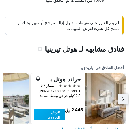
1,008 من التقييمات تم التحقق منها
لم يتم العثور على تقييمات. حاول إزالة مرشح أو تغيير بحثك أو
مسح كل شيء لعرض التقييمات.
فنادق مشابهة لـ هوتل تيرينيا
أفضل الفنادق في بياريدجو
جراند هوتل برينسيبي دي بيمونتي
5 نجوم
ممتاز 9.7
Piazza Giacomo Puccini 1, بياريدجو, توسكانا, إيطاليا
0.0 كيلومتر عن وسط المدينة
2,445 ﷼
عرض
الصفقة