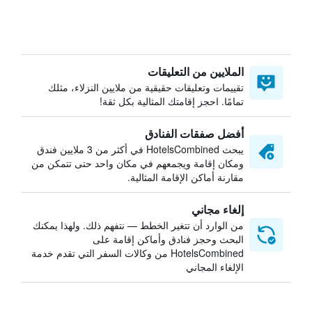
الملايين من التعليقات
تقييمات وتعليقات حقيقية من ملايين النزلاء، مثلك
تمامًا. احجز إقامتك المثالية بكل ثقة!
أفضل صفقات الفنادق
يبحث HotelsCombined في أكثر من 3 ملايين فندق
ومكان إقامة ويجمعهم في مكان واحد حتى تتمكن من
مقارنة أماكن الإقامة المثالية.
إلغاء مجاني
من الوارد أن تتغير الخطط — نتفهم ذلك. ولهذا يمكنك
البحث وحجز فنادق وأماكن إقامة على
HotelsCombined من وكالات السفر التي تقدم خدمة
الإلغاء المجاني