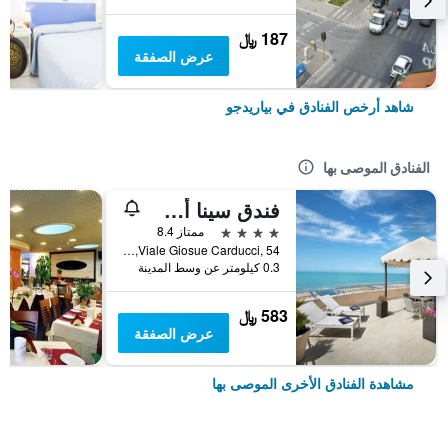
187 ﷼
عرض الصفقة
شاهد أرخص الفنادق في بياريدجو
الفنادق الموصى بها
فندق سينا ​​أستور
4 نجوم
ممتاز 8.4
Viale Giosue Carducci, 54, بياريدجو, توسكانا, إيطاليا
0.3 كيلومتر عن وسط المدينة
583 ﷼
عرض الصفقة
مشاهدة الفنادق الأخرى الموصى بها