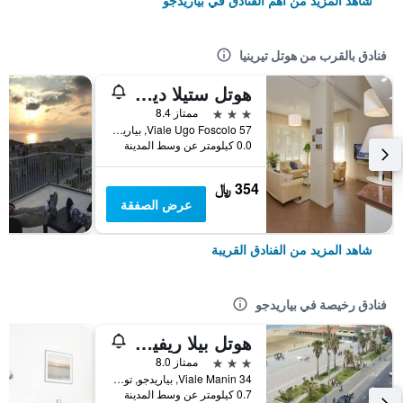
شاهد المزيد من أهم الفنادق في بياريدجو
فنادق بالقرب من هوتل تيرينيا
هوتل ستيلا ديتاليا
3 نجوم
ممتاز 8.4
Viale Ugo Foscolo 57, بياريدجو, توسكانا, إيطاليا
0.0 كيلومتر عن وسط المدينة
354 ﷼
عرض الصفقة
شاهد المزيد من الفنادق القريبة
فنادق رخيصة في بياريدجو
هوتل بيلا ريفييرا
3 نجوم
ممتاز 8.0
Viale Manin 34, بياريدجو, توسكانا, إيطاليا
0.7 كيلومتر عن وسط المدينة