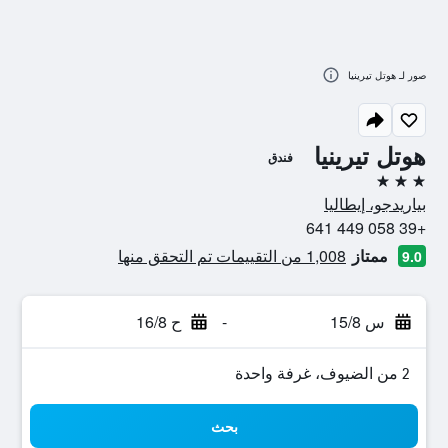
صور لـ هوتل تيرينيا
هوتل تيرينيا
فندق
3 نجوم
بياريدجو، إيطاليا
+39 058 449 641
ممتاز
1,008 من التقييمات تم التحقق منها
9.0
س 15/8
-
ح 16/8
2 من الضيوف، غرفة واحدة
بحث