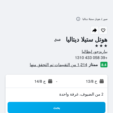
صور لـ هوتل ستيلا ديتاليا
هوتل ستيلا ديتاليا
فندق
3 نجوم
بياريدجو، إيطاليا
+39 058 433 1310
ممتاز
1,214 من التقييمات تم التحقق منها
8.4
خ 13/8
-
ج 14/8
2 من الضيوف، غرفة واحدة
بحث