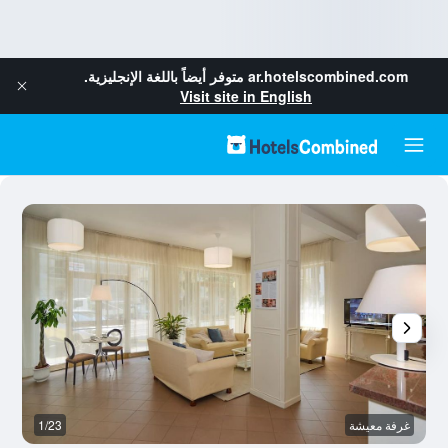
ar.hotelscombined.com
متوفر أيضاً باللغة الإنجليزية.
Visit site in English
غرفة معيشة
1/23
غ