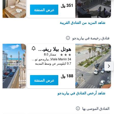
351 ﷼
عرض الصفقة
شاهد المزيد من الفنادق القريبة
فنادق رخيصة في بياريدجو
هوتل بيلا ريفييرا
3 نجوم
ممتاز 8.0
Viale Manin 34, بياريدجو, توسكانا, إيطاليا
0.7 كيلومتر عن وسط المدينة
188 ﷼
عرض الصفقة
شاهد أرخص الفنادق في بياريدجو
الفنادق الموصى بها