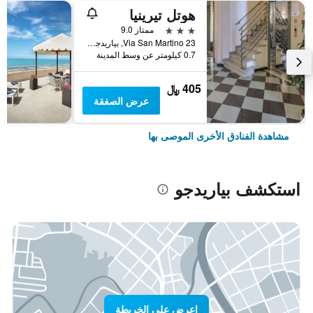
هوتل تيرينيا
3 نجوم
ممتاز 9.0
Via San Martino 23, بياريدجو, توسكانا, إيطاليا
0.7 كيلومتر عن وسط المدينة
405 ﷼
عرض الصفقة
مشاهدة الفنادق الأخرى الموصى بها
استكشف بياريدجو
اعرض على الخريطة