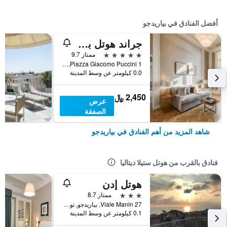
أفضل الفنادق في بياريدجو
جراند هوتل برينسيبي دي بيمونتي
5 نجوم
ممتاز 9.7
Piazza Giacomo Puccini 1, بياريدجو, توسكانا, إيطاليا
0.0 كيلومتر عن وسط المدينة
2,450 ﷼
عرض
الصفقة
شاهد المزيد من أهم الفنادق في بياريدجو
فنادق بالقرب من هوتل ستيلا ديتاليا
هوتل إدن
3 نجوم
ممتاز 8.7
Viale Manin 27, بياريدجو, توسكانا, إيطاليا
0.1 كيلومتر عن وسط المدينة