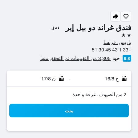
فندق غراند دو بيل إير
فندق
2 نجمتين
باريس، فرنسا
+33 1 43 45 30 51
جيد
3,305 من التقييمات تم التحقق منها
6.8
ح 16/8
-
ن 17/8
2 من الضيوف، غرفة واحدة
بحث