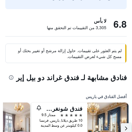
6.8
لا بأس
3,305 من التقييمات تم التحقق منها
لم يتم العثور على تقييمات. حاول إزالة مرشح أو تغيير بحثك أو
مسح كل شيء لعرض التقييمات.
فنادق مشابهة لـ فندق غراند دو بيل إير
أفضل الفنادق في باريس
فندق شونغري-لا، باريس
5 نجوم
ممتاز 9.5
10 طريق ديلانا, باريس, فرنسا
0.0 كيلومتر عن وسط المدينة