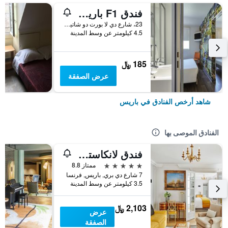
فندق F1 باريس بورت دو شاتيلون
23، شارع دي لا بورت دو شاتيلون, باريس, فرنسا
4.5 كيلومتر عن وسط المدينة
185 ﷼
عرض الصفقة
شاهد أرخص الفنادق في باريس
الفنادق الموصى بها
فندق لانكاستر باريس شانزليزيه
5 نجوم
ممتاز 8.8
7 شارع دي بري, باريس, فرنسا
3.5 كيلومتر عن وسط المدينة
2,103 ﷼
عرض
الصفقة