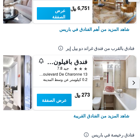
6,751 ﷼
عرض
الصفقة
شاهد المزيد من أهم الفنادق في باريس
فنادق بالقرب من فندق غراند دو بيل إير
فندق بافيلون ناسيون
3 نجوم
جيد 7.8
13 Boulevard De Charonne, باريس, فرنسا
0.2 كيلومتر عن وسط المدينة
273 ﷼
عرض الصفقة
شاهد المزيد من الفنادق القريبة
فنادق رخيصة في باريس