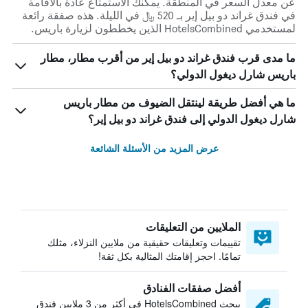
عن معدل السعر في المنطقة. يمكنك الاستمتاع عادة بالاقامة
في فندق غراند دو بيل إير بـ 520 ﷼ في الليلة. هذه صفقة رائعة
لمستخدمي HotelsCombined الذين يخططون لزيارة باريس.
ما مدى قرب فندق غراند دو بيل إير من أقرب مطار، مطار
باريس شارل ديغول الدولي؟
ما هي أفضل طريقة لينتقل الضيوف من مطار باريس
شارل ديغول الدولي إلى فندق غراند دو بيل إير؟
عرض المزيد من الأسئلة الشائعة
الملايين من التعليقات
تقييمات وتعليقات حقيقية من ملايين النزلاء، مثلك
تمامًا. احجز إقامتك المثالية بكل ثقة!
أفضل صفقات الفنادق
يبحث HotelsCombined في أكثر من 3 ملايين فندق