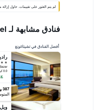
لم يتم العثور على تقييمات. حاول إزال
فنادق مشابهة لـ The Grand Park Hotel
أفضل الفنادق في تشيتاغونغ
5 نجوم
0.0 كيلومتر عن وسط المدينة
387 ﷼
المتوس