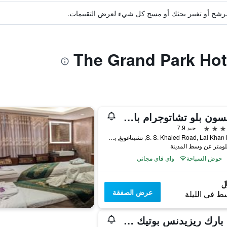
ة مرشح أو تغيير بحثك أو مسح كل شيء لعرض التقييمات.
راديسون بلو تشاتوجرام باي فيو
جيد 7.9
S. S. Khaled Road, Lal Khan Bazar, تشيتاغونغ, بنغلاديش
حوض السباحة
واي فاي مجاني
عرض الصفقة
ط في الليلة
ويل بارك ريزيدنس بوتيك هوتل