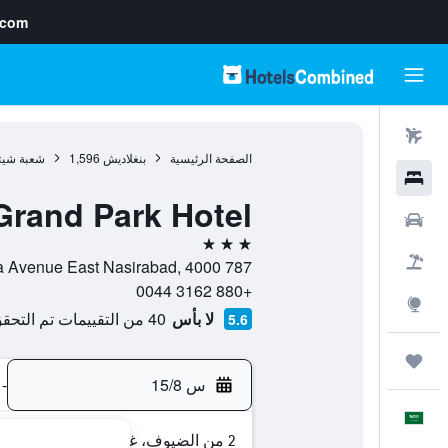
.com
رحلات طيران
الصفحة الرئيسية
بنغلاديش
1,596
شعبة شيتا
فنادق
Grand Park Hotel
سيارات
3 نجوم
حزم العروض
787 Cda Avenue East Nasirabad, 4000, تشيتاغونغ, شعبة شيتاغونغ, بنغلاديش
+880 3162 0044
استكشاف
لا بأس
40 من التقييمات تم التحقق منها
5.6
رحلات
س 15/8
-
العَرَبِيَّة
2 من الضيوف، غرفة واحدة