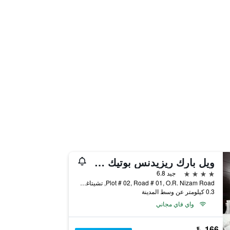
ويل بارك ريزيدنس بوتيك هوتل
4 نجوم
جيد 6.8
Plot # 02, Road # 01, O.R. Nizam Road, تشيتاغونغ, بنغلاديش
0.3 كيلومتر عن وسط المدينة
واي فاي مجاني
166 ﷼