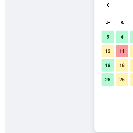
ج
س
5
4
12
11
19
18
26
25