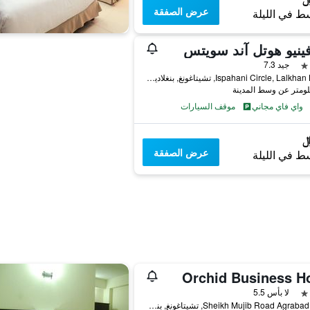
عرض الصفقة
ط في الليلة
فينيو هوتل آند سويتس
جيد 7.3
Ispahani Circle, Lalkhan Bazar, تشيتاغونغ, بنغلاديش
واي فاي مجاني
موقف السيارات
عرض الصفقة
ط في الليلة
Orchid Business Ho
لا بأس 5.5
1739 Sheikh Mujib Road Agrabad, تشيتاغونغ, بنغلاديش