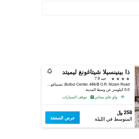
ذا بينينسيلا شيتاغونغ ليميتد
4 نجوم
جيد 7.9
Bulbul Center, 486/B O.R. Nizam Road, تشيتاغونغ, بنغلاديش
0.0 كيلومتر عن وسط المدينة
واي فاي مجاني
موقف السيارات
258 ﷼
عرض الصفقة
المتوسط في الليلة