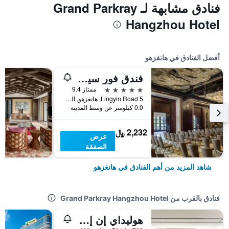
فنادق مشابهة لـ Grand Parkray
Hangzhou Hotel
أفضل الفنادق في هانغزهو
فندق فور سيزونز هانغتشو آت ويست ليك
5 نجوم
ممتاز 9.4
5 Lingyin Road, هانغزهو, الصين
0.0 كيلومتر عن وسط المدينة
2,232 ﷼
عرض
الصفقة
شاهد المزيد من أهم الفنادق في هانغزهو
فنادق بالقرب من Grand Parkray Hangzhou Hotel
هوليداي إن إكسبرس هانجتشو تشيانجيانغ سينشاريسيتي باي آيتش جي