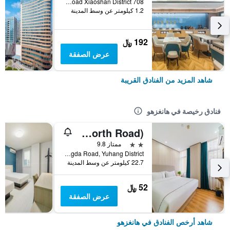
708 Shixin North Road Xiaoshan District, هانغزهو, الصين
1.2 كيلومتر عن وسط المدينة
192 ﷼
عرض الصفقة
شاهد المزيد من الفنادق القريبة
فنادق رخيصة في هانغزهو
Hangzhou Mingshang Collection Hotel (Linping Donghu North Road)
2 نجمتين
ممتاز 9.8
No.3 Hongda Road, Yuhang District, هانغزهو, الصين
22.7 كيلومتر عن وسط المدينة
52 ﷼
عرض الصفقة
شاهد أرخص الفنادق في هانغزهو