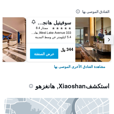
الفنادق الموصى بها
سوفيتيل هانجزو ويستليك
5 نجوم
ممتاز 8.4
333 West Lake Avenue, هانغزهو, الصين
5.4 كيلومتر عن وسط المدينة
344 ﷼
عرض الصفقة
مشاهدة الفنادق الأخرى الموصى بها
استكشفXiaoshan, هانغزهو