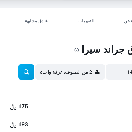
 عن
التقييمات
فنادق مشابهة
جراند سيرا
2 من الضيوف، غرفة واحدة
175 ﷼
193 ﷼