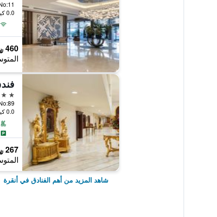
0.0 كيلومتر عن وسط المدينة
460 ﷼
المتوس
فندق
5 نجوم
arı No:89
0.0 كيلومتر عن وسط المدينة
267 ﷼
المتوس
شاهد المزيد من أهم الفنادق في أنقرة