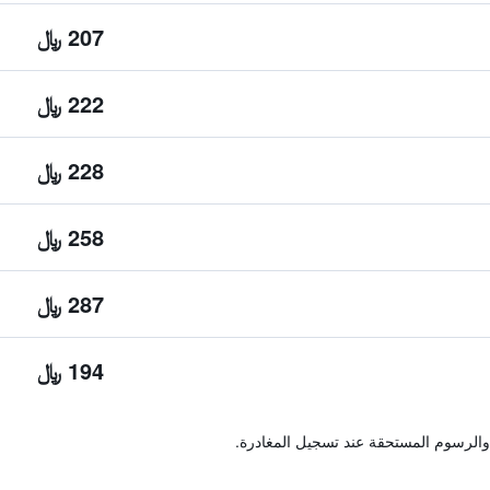
207 ﷼
222 ﷼
228 ﷼
258 ﷼
287 ﷼
194 ﷼
والرسوم المستحقة عند تسجيل المغادرة.