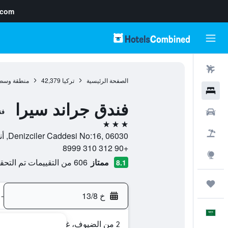
.com
رحلات طيران
الصفحة الرئيسية
تركيا
42,379
منطقة وسط 
فنادق
فندق جراند سيرا
سيارات
فن
3 نجوم
حزم العروض
Denizciler Caddesi No:16, 06030, أنقرة, محافظة أنقرة, تركيا
+90 312 310 8999
استكشاف
ممتاز
606 من التقييمات تم التحقق منها
8.1
رحلات
خ 13/8
-
العَرَبِيَّة
2 من الضيوف، غرفة واحدة