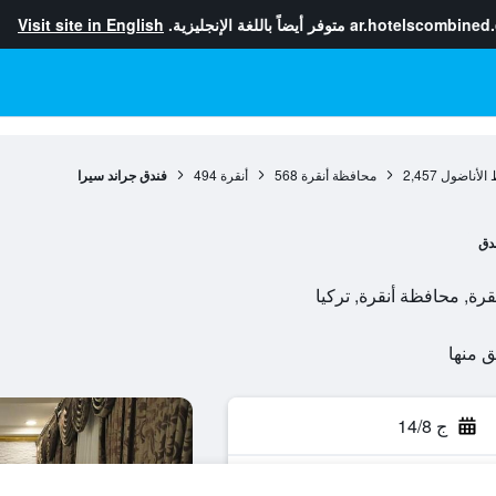
ar.hotelscombined
متوفر أيضاً باللغة الإنجليزية.
Visit site in English
الأناضول
2,457
محافظة أنقرة
568
أنقرة
494
فندق جراند سيرا
دق
ج 14/8