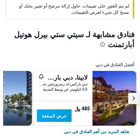
لم يتم العثور على تقييمات. حاول إزالة مرشح أو تغيير بحثك أو
مسح كل شيء لعرض التقييمات.
فنادق مشابهة لـ سيتي ستي بيرل هوتيل
أبارتمنت
أفضل الفنادق في دبي
لابيتا، دبي باركس آند ريزورتس، أوتوغراف كوليكشن
دبي باركس اند رسرورتس, شارع الشيخ زايد, دبي, الامارات العربية المتحدة
0.0 كيلومتر عن وسط المدينة
485 ﷼
عرض الصفقة
شاهد المزيد من أهم الفنادق في دبي