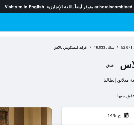
ar.hotelscombined
متوفر أيضاً باللغة الإنجليزية.
Visit site in English
52,671
ميلان
16,033
غراند فيسكونتي بالاس
لاس
فندق
ج 14/8