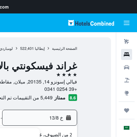
.com
رحلات طيران
الصفحة الرئيسية
إيطاليا
522,401
لومباردي
فنادق
غراند فيسكونتي با
سيارات
4 نجوم
حزم العروض
فيالي إسونزو 14, 20135, ميلان, مقاطعة ميلانو, إيطاليا
+39 0254 0341
استكشاف
ممتاز
5,449 من التقييمات تم التحقق منها
8.6
رحلات
خ 13/8
-
العَرَبِيَّة
2 من الضيوف، غرفة واحدة