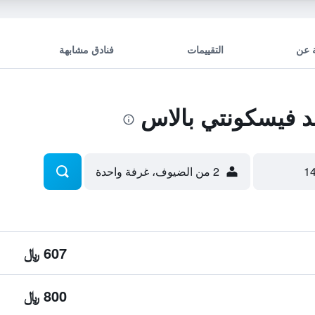
 عن
التقييمات
فنادق مشابهة
 فيسكونتي بالاس
2 من الضيوف، غرفة واحدة
607 ﷼
800 ﷼