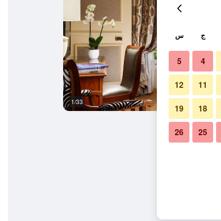
ج
س
5
4
12
11
1/33
غرفة معيشة
19
18
26
25