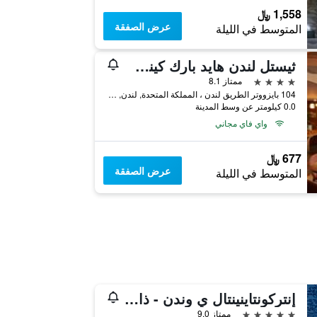
1,558 ﷼
عرض الصفقة
المتوسط في الليلة
ثيستل لندن هايد بارك كينسينجتون جاردنز
4 نجوم
ممتاز 8.1
104 بايزووتر الطريق لندن ، المملكة المتحدة, لندن, المملكة المتحدة
0.0 كيلومتر عن وسط المدينة
واي فاي مجاني
677 ﷼
عرض الصفقة
المتوسط في الليلة
إنتركونتاينينتال ي وندن - ذا أو2 بي آيتش جي
5 نجوم
ممتاز 9.0