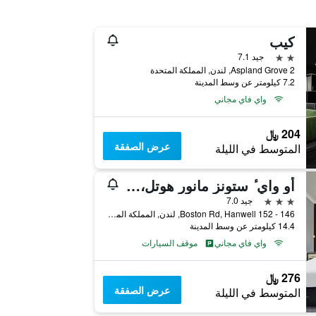
كيب
2 نجمتين
جيد 7.1
2 Aspland Grove, لندن, المملكة المتحدة
7.2 كيلومتر عن وسط المدينة
واي فاي مجاني
204 ﷼
عرض الصفقة
المتوسط في الليلة
أو واي ٔ ستونز مانور هوتل، هانويل لندن
3 نجوم
جيد 7.0
146 - 152 Boston Rd, Hanwell, لندن, المملكة المتحدة
14.4 كيلومتر عن وسط المدينة
واي فاي مجاني
موقف السيارات
276 ﷼
عرض الصفقة
المتوسط في الليلة