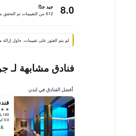
8.0
جيد جدًا
612 من التقييمات تم التحقق منها
لم يتم العثور على تقييمات. حاول إزال
فنادق مشابهة لـ جر
أفضل الفنادق في لندن
فندق
5 نجوم
140 بارك لين، لندن،, لندن, المملكة المتحدة
0.0 كيلومتر عن وسط المدينة