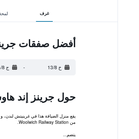
غرف
لمحة
أفضل صفقات جرينز
خ 13/8
-
ج 14/8
حول جرينز إند ها
من Woolwich Railway Station.
يتضم...