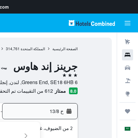
.com
رحلات طيران
الصفحة الرئيسية
المملكة المتحدة
314,761
فنادق
جرينز إند هاوس
سيارات
بيت 
3 نجوم
حزم العروض
6 Greens End, SE18 6HB, لندن, إنجلترا, المملكة المتحدة
ممتاز
612 من التقييمات تم التحقق منها
8.0
استكشاف
خ 13/8
-
رحلات
2 من الضيوف، غرفة واحدة
العَرَبِيَّة