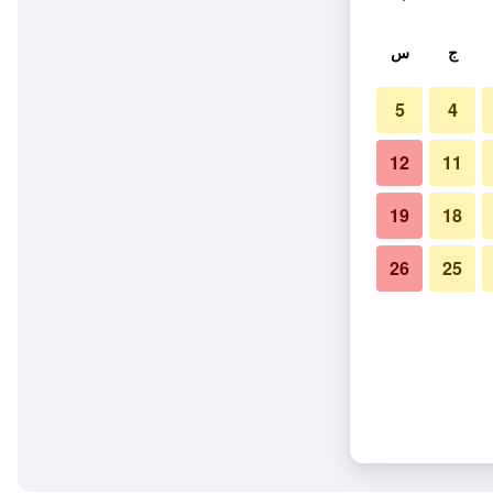
ج
س
5
4
12
11
19
18
26
25