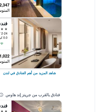
2,347 ﷼
المتوس
فندق
5 نجوم
0.0 كيلومتر عن وسط المدينة
1,022 ﷼
المتوس
شاهد المزيد من أهم الفنادق في لندن
فنادق بالقرب من جرينز إند هاوس
فندق
3 نجوم