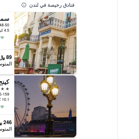
فنادق رخيصة في لندن
سما
4.5 كيلومتر عن وسط المدينة
89 ﷼
المتوس
كين
3 نجوم
10.1 كيلومتر عن وسط المدينة
246 ﷼
المتوس