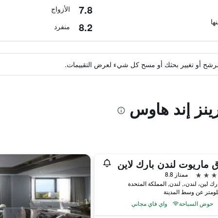
7.8
الأزواج
8.2
منفرد
ة مرشح أو تغيير بحثك أو مسح كل شيء لعرض التقييمات.
ينز إند هاوس
 ماريوت لندن بارك لاين
ممتاز 8.8
حوض السباحة
واي فاي مجاني