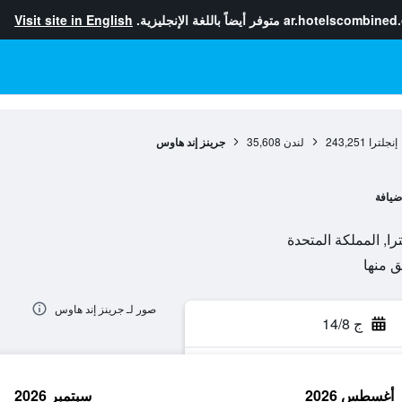
ar.hotelscombined
متوفر أيضاً باللغة الإنجليزية.
Visit site in English
إنجلترا
243,251
لندن
35,608
جرينز إند هاوس
ضيافة
صور لـ جرينز إند هاوس
ج 14/8
أغسطس 2026
سبتمبر 2026