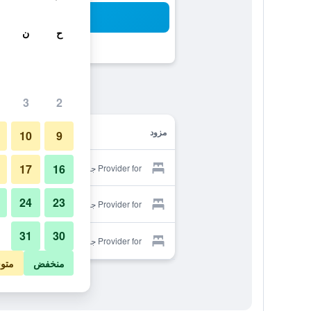
بح
ح
ن
3
2
مزود
10
9
17
16
Provider for جرينز إند هاوس
24
23
Provider for جرينز إند هاوس
31
30
Provider for جرينز إند هاوس
منخفض
متو