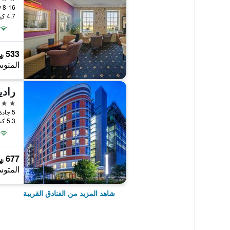
8-16 Montpelier Row, لندن, المملكة المتحدة
4.7 كيلومتر عن وسط المدينة
533 ﷼
المتوس
4 نجوم
5 جادة فيرمونت, لندن, المملكة المتحدة
5.3 كيلومتر عن وسط المدينة
677 ﷼
المتوس
شاهد المزيد من الفنادق القريبة