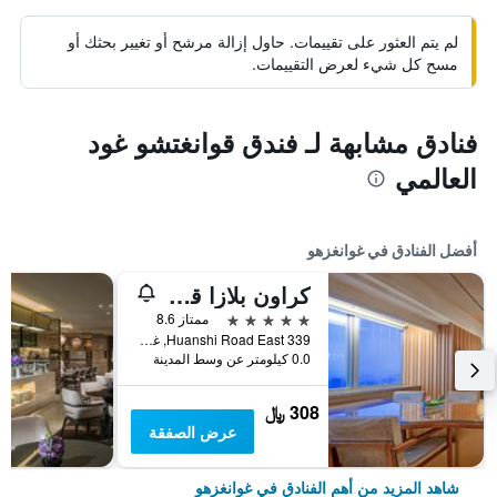
لم يتم العثور على تقييمات. حاول إزالة مرشح أو تغيير بحثك أو
مسح كل شيء لعرض التقييمات.
فنادق مشابهة لـ فندق قوانغتشو غود
العالمي
أفضل الفنادق في غوانغزهو
كراون بلازا قوانغتشو سيتي سنتر، أحد الفنادق من مجموعة فنادق إنتركونتيننتال - سكاي لاين 63 بار للاستمتاع بإطلالة على مدينة قوانغتشو
5 نجوم
ممتاز 8.6
339 Huanshi Road East, غوانغزهو, الصين
0.0 كيلومتر عن وسط المدينة
308 ﷼
عرض الصفقة
شاهد المزيد من أهم الفنادق في غوانغزهو