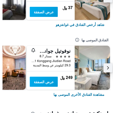
37 ﷼
عرض الصفقة
شاهد أرخص الفنادق في غوانغزهو
الفنادق الموصى بها
نوفوتيل جوانجشو بايون أيربورت
4 نجوم
ممتاز 8.7
No 1 Konggang Jiudian Road, غوانغزهو, الصين
29.3 كيلومتر عن وسط المدينة
249 ﷼
عرض الصفقة
مشاهدة الفنادق الأخرى الموصى بها