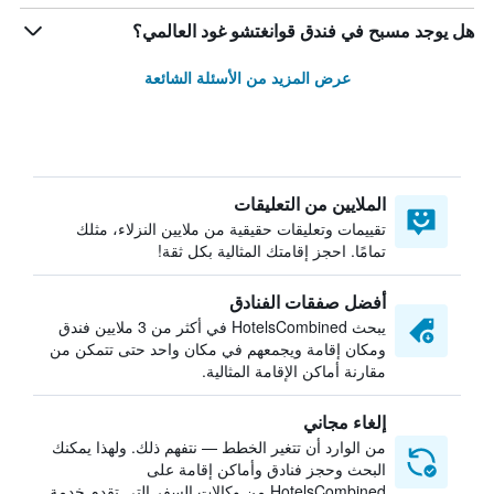
هل يوجد مسبح في فندق قوانغتشو غود العالمي؟
عرض المزيد من الأسئلة الشائعة
الملايين من التعليقات
تقييمات وتعليقات حقيقية من ملايين النزلاء، مثلك
تمامًا. احجز إقامتك المثالية بكل ثقة!
أفضل صفقات الفنادق
يبحث HotelsCombined في أكثر من 3 ملايين فندق
ومكان إقامة ويجمعهم في مكان واحد حتى تتمكن من
مقارنة أماكن الإقامة المثالية.
إلغاء مجاني
من الوارد أن تتغير الخطط — نتفهم ذلك. ولهذا يمكنك
البحث وحجز فنادق وأماكن إقامة على
HotelsCombined من وكالات السفر التي تقدم خدمة