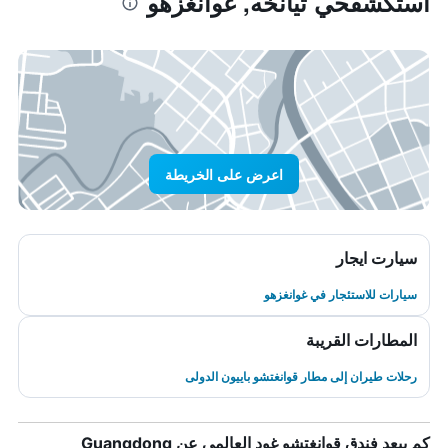
استكشفحي تيانخه, غوانغزهو
اعرض على الخريطة
سيارت ايجار
سيارات للاستئجار في غوانغزهو
المطارات القريبة
رحلات طيران إلى مطار قوانغتشو باييون الدولى
كم يبعد فندق قوانغتشو غود العالمي عن Guangdong