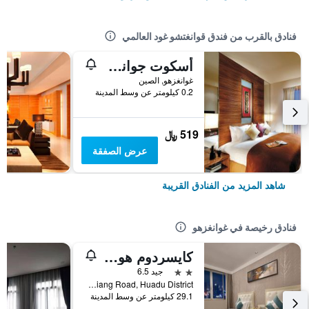
فنادق بالقرب من فندق قوانغتشو غود العالمي
أسكوت جوانجتشو
غوانغزهو, الصين
0.2 كيلومتر عن وسط المدينة
519 ﷼
عرض الصفقة
شاهد المزيد من الفنادق القريبة
فنادق رخيصة في غوانغزهو
كايسردوم هوتل أيربورت برانش
2 نجمتين
جيد 6.5
No. 2 Shunxiang Road, Huadu District, غوانغزهو, الصين
29.1 كيلومتر عن وسط المدينة