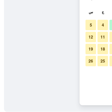
ج
س
5
4
12
11
19
18
26
25