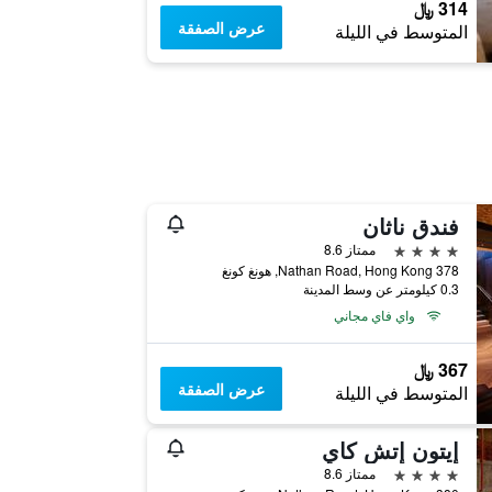
314 ﷼
عرض الصفقة
المتوسط في الليلة
فندق ناثان
4 نجوم
ممتاز 8.6
378 Nathan Road, Hong Kong, هونغ كونغ
0.3 كيلومتر عن وسط المدينة
واي فاي مجاني
367 ﷼
عرض الصفقة
المتوسط في الليلة
إيتون إتش كاي
4 نجوم
ممتاز 8.6