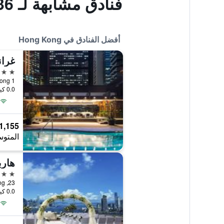
فنادق مشابهة لـ H36 موتيل
أفضل الفنادق في Hong Kong
غران
5 نجوم
1 Harbour Road, Hong Kong, هونغ كونغ
0.0 كيلومتر عن وسط المدينة
1,155 ﷼
المتوس
هارب
5 نجوم
23, Oil Street, North Point, Hong Kong, هونغ كونغ
0.0 كيلومتر عن وسط المدينة