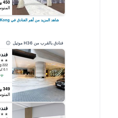
450 ﷼
المتوس
شاهد المزيد من أهم الفنادق في Hong Kong
فنادق بالقرب من H36 موتيل
فند
4 نجوم
222 Nathan Road, Hong Kong, هونغ كونغ
0.1 كيلومتر عن وسط المدينة
349 ﷼
المتوس
فند
4 نجوم