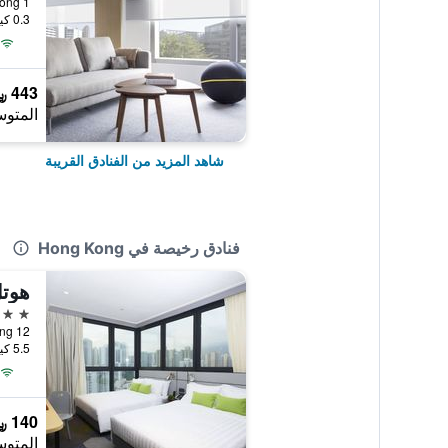
1 Chi Wo Street, Hong Kong, هونغ كونغ
0.3 كيلومتر عن وسط المدينة
443 ﷼
المتوس
شاهد المزيد من الفنادق القريبة
فنادق رخيصة في Hong Kong
هوت
4 نجوم
12 Ka Hing Road, Hong Kong, هونغ كونغ
5.5 كيلومتر عن وسط المدينة
140 ﷼
المتوس