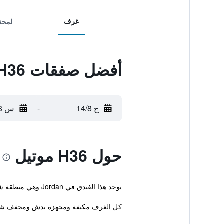
غرف
لمحة
أفضل صفقات H36 موتيل
ج 14/8
-
س 15/8
حول H36 موتيل
يوجد هذا الفندق في Jordan وهي منطقة شعبية للسياح ليست يعيدة عن Nathan Road. بإمكان النزلاء خلال إقامتهم الاستمتاع بالواي فاي مجاناً.
كل الغرف مكيفة ومجهزة بدش ومجفف شع