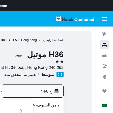
.com
رحلات طيران
الصفحة الرئيسية
Hong Kong
1,535
H36 موتيل
فنادق
H36 موتيل
سيارات
فندق
2 نجمتين
حزم العروض
240-252 Nathan Road, Flat H , 3/Floor, , Hong Kong, هونغ كونغ
متوسط
1 تقييم تم التحقق منه
2.5
استكشاف
ج 14/8
-
رحلات
2 من الضيوف، غرفة واحدة
العَرَبِيَّة