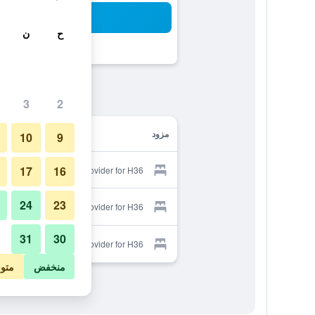
بح
ح
ن
3
2
مزود
10
9
17
16
Provider for H36 موتيل
24
23
Provider for H36 موتيل
31
30
Provider for H36 موتيل
منخفض
متو