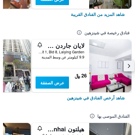
شاهد المزيد من الفنادق القريبة
فنادق رخيصة في شينزهين
لايان جاردن سيتي هوستل
Rm 702, Unit 1, Bld 8, Laiying Garden, شينزهين, الصين
9.9 كيلومتر عن وسط المدينة
26 ﷼
عرض الصفقة
شاهد أرخص الفنادق في شينزهين
الفنادق الموصى بها
هيلتون Shenzhen Shekou Nanhai