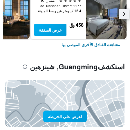
5 نجوم
ممتاز 9.1
1177 Wanghai Road, Nanshan District, شينزهين, الصين
15.4 كيلومتر عن وسط المدينة
458 ﷼
عرض الصفقة
مشاهدة الفنادق الأخرى الموصى بها
استكشفGuangming, شينزهين
اعرض على الخريطة