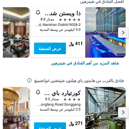
أفضل الفنادق في شينزهين
ذا ويستن شنزهن نانشان
5 نجوم
ممتاز 8.8
9028-2 Shennan Road, Nanshan District, شينزهين, الصين
0.0 كيلومتر عن وسط المدينة
411 ﷼
عرض الصفقة
شاهد المزيد من أهم الفنادق في شينزهين
فنادق بالقرب من هامتون باي هيلتون شينتشين غوانغمينغ
كورتيارد باي ماريوت شينزين باو آن
4 نجوم
ممتاز 9.0
No 46 Dongfang Road Songgang, شينزهين, الصين
2.5 كيلومتر عن وسط المدينة
271 ﷼
عرض الصفقة