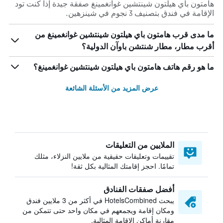
هامتون باي هيلتون شينتشين غوانغمينغ صفقة جيدة إذا كنت تود
الإقامة في فندق بتصنيف 3 نجوم في شينزهين.
ما مدى قرب هامتون باي هيلتون شينتشين غوانغمينغ من
أقرب مطار، مطار شنتشن باوآن الدولية؟
ما هو رقم هاتف هامتون باي هيلتون شينتشين غوانغمينغ؟
عرض المزيد من الأسئلة الشائعة
الملايين من التعليقات
تقييمات وتعليقات حقيقية من ملايين النزلاء، مثلك
تمامًا. احجز إقامتك المثالية بكل ثقة!
أفضل صفقات الفنادق
يبحث HotelsCombined في أكثر من 3 ملايين فندق
ومكان إقامة ويجمعهم في مكان واحد حتى تتمكن من
مقارنة أماكن الإقامة المثالية.