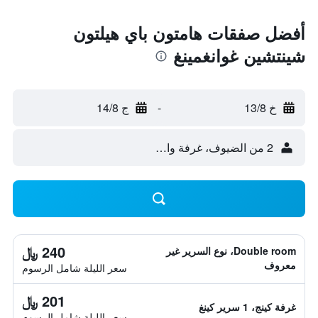
أفضل صفقات هامتون باي هيلتون
شينتشين غوانغمينغ
خ 13/8
-
ج 14/8
2 من الضيوف، غرفة واحدة
240 ﷼
Double room، نوع السرير غير
معروف
سعر الليلة شامل الرسوم
201 ﷼
غرفة كينج، 1 سرير كينغ
سعر الليلة شامل الرسوم