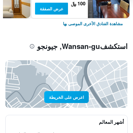
100 ﷼
عرض الصفقة
مشاهدة الفنادق الأخرى الموصى بها
استكشفWansan-gu, جيونجو
اعرض على الخريطة
أشهر المعالم