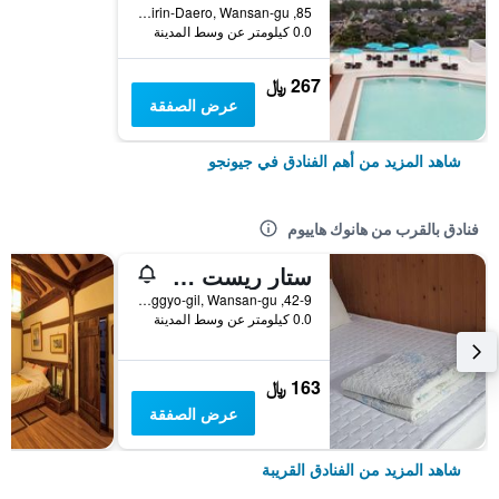
85, Girin-Daero, Wansan-gu, جيونجو, كوريا الجنوبية
0.0 كيلومتر عن وسط المدينة
267 ﷼
عرض الصفقة
شاهد المزيد من أهم الفنادق في جيونجو
فنادق بالقرب من هانوك هاييوم
ستار ريست هانوك
42-9, Hyanggyo-gil, Wansan-gu, جيونجو, كوريا الجنوبية
0.0 كيلومتر عن وسط المدينة
163 ﷼
عرض الصفقة
شاهد المزيد من الفنادق القريبة