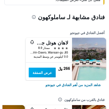
فنادق مشابهة لـ ساملوكهون
أفضل الفنادق في جيونجو
لاهان هوتل جيونجو
4 نجوم
ممتاز 8.9
85, Girin-Daero, Wansan-gu, جيونجو, كوريا الجنوبية
0.0 كيلومتر عن وسط المدينة
266 ﷼
عرض الصفقة
شاهد المزيد من أهم الفنادق في جيونجو
فنادق بالقرب من ساملوكهون