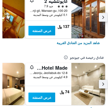
غايونتشيه 2
تقييم فئة 3
جيد 7.9
100-20, Hanji-gil, Wansan-gu, جيونجو, كوريا الجنوبية
0.1 كيلومتر عن وسط المدينة
137 ﷼
عرض الصفقة
شاهد المزيد من الفنادق القريبة
فنادق رخيصة في جيونجو
Jeonju Sanjeongdong Hotel Made
12-8 Sanjeong 2-Gil, Deokjin-gu, Jeonju, Jeollabuk-do, جيونجو, كوريا الجنوبية
4.9 كيلومتر عن وسط المدينة
74 ﷼
عرض الصفقة