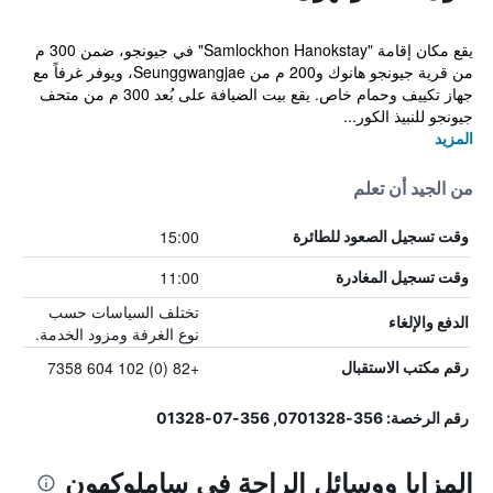
يقع مكان إقامة "Samlockhon Hanokstay" في جيونجو، ضمن 300 م
من قرية جيونجو هانوك و200 م من Seunggwangjae، ويوفر غرفاً مع
جهاز تكييف وحمام خاص. يقع بيت الضيافة على بُعد 300 م من متحف
جيونجو للنبيذ الكور...
المزيد
من الجيد أن تعلم
15:00
وقت تسجيل الصعود للطائرة
11:00
وقت تسجيل المغادرة
تختلف السياسات حسب
الدفع والإلغاء
نوع الغرفة ومزود الخدمة.
+82 (0) 102 604 7358
رقم مكتب الاستقبال
رقم الرخصة: 356-0701328, 356-07-01328
المزايا ووسائل الراحة في ساملوكهون