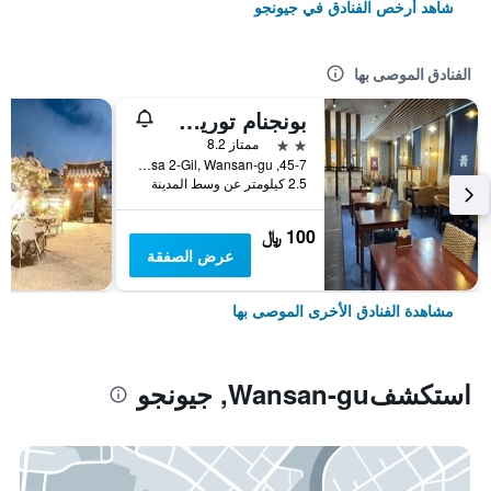
شاهد أرخص الفنادق في جيونجو
الفنادق الموصى بها
بونجنام توريست هوتل
2 نجمتين
ممتاز 8.2
45-7, Jeonjugaeksa 2-Gil, Wansan-gu, جيونجو, كوريا الجنوبية
2.5 كيلومتر عن وسط المدينة
100 ﷼
عرض الصفقة
مشاهدة الفنادق الأخرى الموصى بها
استكشفWansan-gu, جيونجو