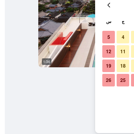
ج
س
5
4
12
11
1/36
حوض السباحة
19
18
26
25