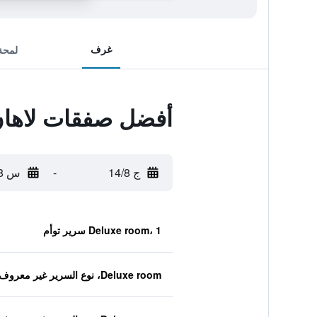
غرف
لمحة
أفضل صفقات لاهان
ج 14/8
-
س 15/8
Deluxe room، 1 سرير توأم
Deluxe room، نوع السرير غير معروف