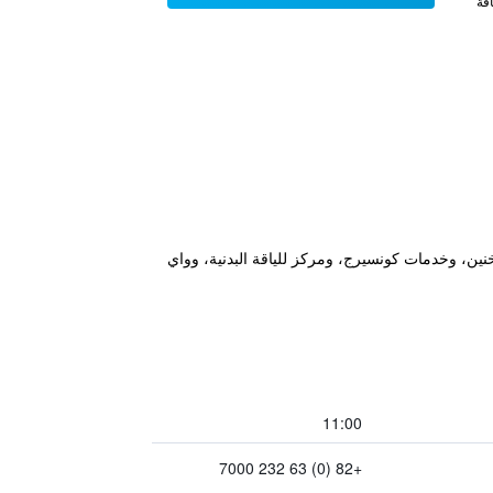
فة
دم غرفاً مخصصة لغير المدخنين، وخدمات كونسيرج، ومركز للياقة البدنية، وواي
11:00
+82 (0) 63 232 7000