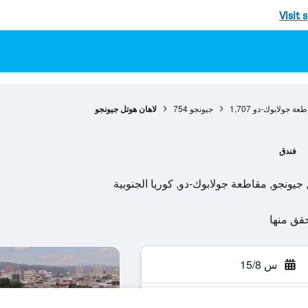
Visit 
طعة جولابوك-دو
1,707
جيونجو
754
لاهان هوتل جيونجو
فندق
س 15/8