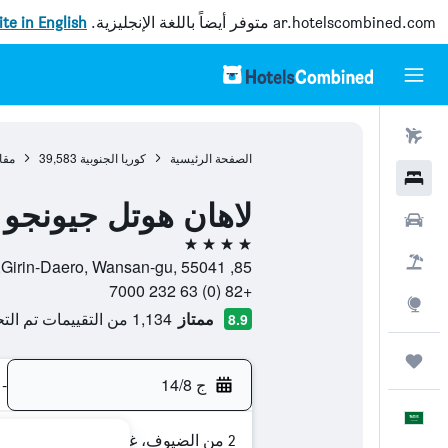
ar.hotelscombined.com
متوفر أيضاً باللغة الإنجليزية.
site in English
رحلات طيران
الصفحة الرئيسية
كوريا الجنوبية
39,583
مقا
فنادق
لاهان هوتل جيونجو
سيارات
4 نجوم
حزم العروض
85, Girin-Daero, Wansan-gu, 55041, جيونجو, مقاطعة جولابوك-دو, كوريا الجنوبية
+82 (0) 63 232 7000
استكشاف
ممتاز
1,134 من التقييمات تم التحقق منها
8.9
رحلات
ج 14/8
-
العَرَبِيَّة
2 من الضيوف، غرفة واحدة