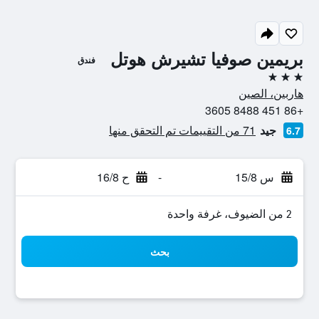
بريمين صوفيا تشيرش هوتل
فندق
3 نجوم
هاربين، الصين
+86 451 8488 3605
جيد
71 من التقييمات تم التحقق منها
6.7
س 15/8
-
ح 16/8
2 من الضيوف، غرفة واحدة
بحث