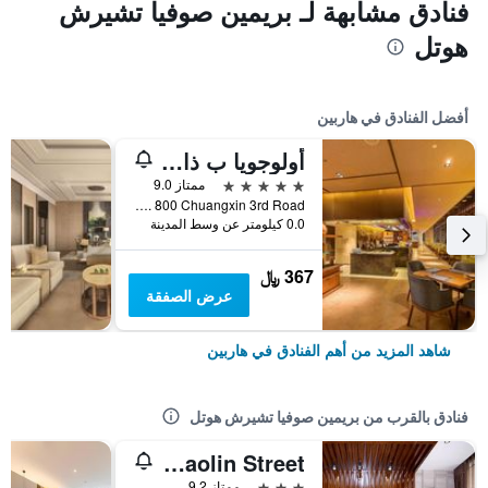
فنادق مشابهة لـ بريمين صوفيا تشيرش
هوتل
أفضل الفنادق في هاربين
أولوجويا ب ذا أن باوند كوليكشن باي حيات
5 نجوم
ممتاز 9.0
No. 800 Chuangxin 3rd Road, هاربين, الصين
0.0 كيلومتر عن وسط المدينة
367 ﷼
عرض الصفقة
شاهد المزيد من أهم الفنادق في هاربين
فنادق بالقرب من بريمين صوفيا تشيرش هوتل
Dayang Hotel Zhaolin Street
3 نجوم
ممتاز 9.2