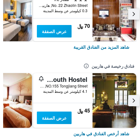
No. 22 Zhaolin Street, هاربين, الصين
0.3 كيلومتر عن وسط المدينة
70 ﷼
عرض الصفقة
شاهد المزيد من الفنادق القريبة
فنادق رخيصة في هاربين
Sweet Postoffice Youth Hostel
NO.155 Tongjiang Street, هاربين, الصين
4.1 كيلومتر عن وسط المدينة
45 ﷼
عرض الصفقة
شاهد أرخص الفنادق في هاربين