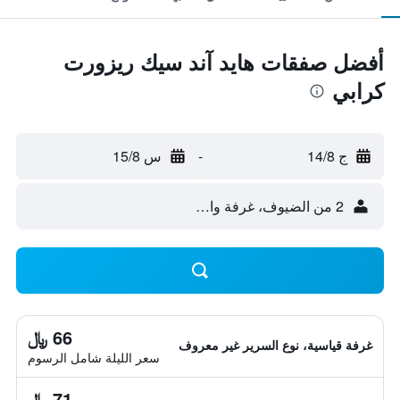
أفضل صفقات هايد آند سيك ريزورت
كرابي
ج 14/8
-
س 15/8
2 من الضيوف، غرفة واحدة
66 ﷼
غرفة قياسية، نوع السرير غير معروف
سعر الليلة شامل الرسوم
71 ﷼