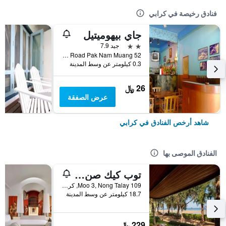
فنادق رخيصة في كرابي
جاي بيهوميتيل
2 نجمتين
جيد 7.9
52 Soi 5 Maharat Road Pak Nam Muang, كرابي, تايلاند
0.3 كيلومتر عن وسط المدينة
26 ﷼
عرض الصفقة
شاهد أرخص الفنادق في كرابي
الفنادق الموصى بها
توب كيك صن سيت بيتش ريزورت
109 Moo 3, Nong Talay, كرابي, تايلاند
18.7 كيلومتر عن وسط المدينة
229 ﷼