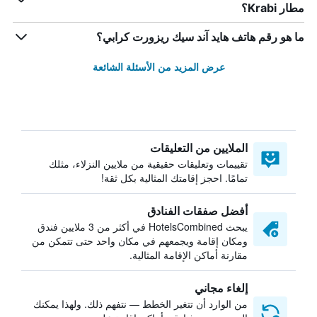
مطار Krabi؟
ما هو رقم هاتف هايد آند سيك ريزورت كرابي؟
عرض المزيد من الأسئلة الشائعة
الملايين من التعليقات
تقييمات وتعليقات حقيقية من ملايين النزلاء، مثلك
تمامًا. احجز إقامتك المثالية بكل ثقة!
أفضل صفقات الفنادق
يبحث HotelsCombined في أكثر من 3 ملايين فندق
ومكان إقامة ويجمعهم في مكان واحد حتى تتمكن من
مقارنة أماكن الإقامة المثالية.
إلغاء مجاني
من الوارد أن تتغير الخطط — نتفهم ذلك. ولهذا يمكنك