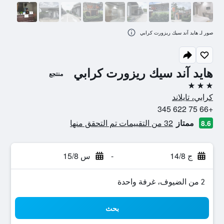
صور لـ هايد آند سيك ريزورت كرابي
هايد آند سيك ريزورت كرابي
منتجع
3 نجوم
كرابي، تايلاند
+66 75 622 345
ممتاز
32 من التقييمات تم التحقق منها
8.6
ج 14/8
-
س 15/8
2 من الضيوف، غرفة واحدة
بحث