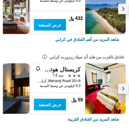
0.0 كيلومتر عن وسط المدينة
432 ﷼
عرض الصفقة
شاهد المزيد من أهم الفنادق في كرابي
فنادق بالقرب من هايد آند سيك ريزورت كرابي
كريستال هوتل كرابي
3 نجوم
جيد 7.5
331/9 Maharaj Road, كرابي, تايلاند
0.3 كيلومتر عن وسط المدينة
59 ﷼
عرض الصفقة
شاهد المزيد من الفنادق القريبة