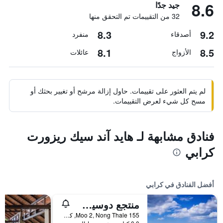
8.6
جيد جدًا
32 من التقييمات تم التحقق منها
8.3
9.2
أصدقاء
منفرد
8.1
8.5
الأزواج
عائلات
لم يتم العثور على تقييمات. حاول إزالة مرشح أو تغيير بحثك أو
مسح كل شيء لعرض التقييمات.
فنادق مشابهة لـ هايد آند سيك ريزورت
كرابي
أفضل الفنادق في كرابي
منتجع دوسيت ثاني كرابي بيتش
155 Moo 2, Nong Thale, كرابي, تايلاند